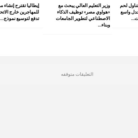
ناول لحم
وزير التعليم العالي يبحث مع
إيطاليا تقترح إنشاء مر
جدل واسع
«هواوي مصر» توظيف الذكاء
للمهاجرين خارج الاتحا
ت…
الاصطناعي لتطوير الجامعات
تدفع لتوسيع نموذج…
وبناء…
التعليقات متوقفه