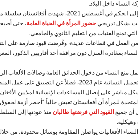
 النساء داخل البلاد
.
ومنذ عودة طالبان إلى الحكم في أغسطس 2021، شهدت أفغانستان سلسلة
ّصت بشكل تدريجي
حضور المرأة في الحياة العامة
، حتى أصبحت
التي تمنع الفتيات من التعليم الثانوي والجامعي
.
من العمل في قطاعات عديدة، وفُرضت قيود صارمة على الت
النساء بمغادرة المنزل دون مرافقة أحد أقاربهن الذكور، الم
ل منع النساء من دخول الحدائق العامة وصالات الألعاب الري
وإغلاق صالونات التجميل النسائية عام 2023، فضلاً عن التضييق على
شكل مباشر على إيصال المساعدات الإنسانية لملايين الأفغان
.
لمتحدة للمرأة أن أفغانستان تعيش حالياً “أخطر أزمة لحقوق
ى أن جميع
القيود التي فرضتها طالبان
منذ عودتها إلى السلط
وهيكلية
.
 النساء الأفغانيات يواصلن المقاومة بوسائل محدودة، من خل