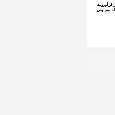
اكز أوروبية
د.. وميلوني