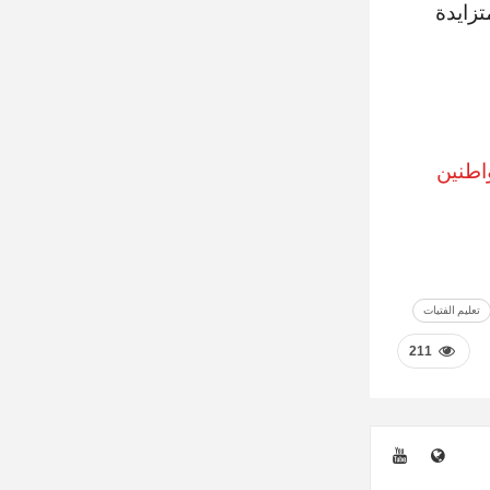
تزايدة
واطنين
تعليم الفتيات
211