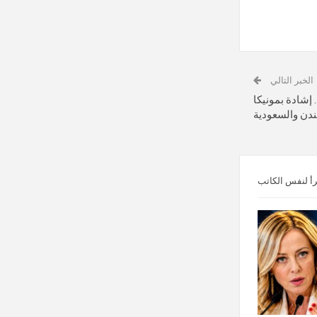
الخبر التالي
د عز يكشف كواليس فيلم “7Dogs”.. إشادة بمونيكا
ندن والسعودية
رأ لنفس الكاتب