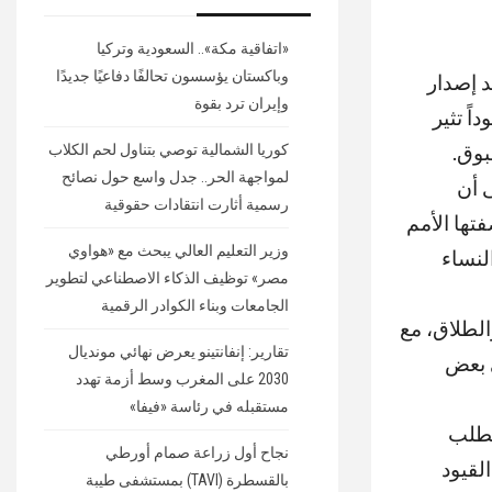
«اتفاقية مكة».. السعودية وتركيا
وباكستان يؤسسون تحالفًا دفاعيًا جديدًا
د إصدار
وإيران ترد بقوة
ً تثير
بوق
.
كوريا الشمالية توصي بتناول لحم الكلاب
لمواجهة الحر.. جدل واسع حول نصائح
 أن
رسمية أثارت انتقادات حقوقية
تها الأمم
وزير التعليم العالي يبحث مع «هواوي
لنساء
مصر» توظيف الذكاء الاصطناعي لتطوير
الجامعات وبناء الكوادر الرقمية
لطلاق، مع
تقارير: إنفانتينو يعرض نهائي مونديال
 بعض
2030 على المغرب وسط أزمة تهدد
مستقبله في رئاسة «فيفا»
يتطلب
نجاح أول زراعة صمام أورطي
لقيود
بالقسطرة (TAVI) بمستشفى طيبة