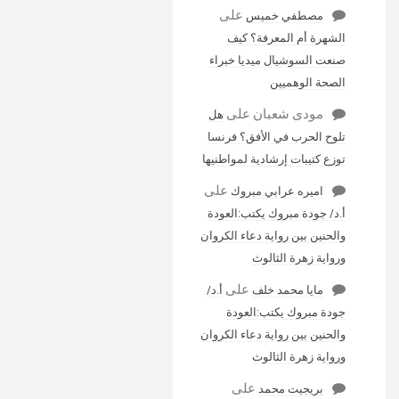
على
مصطفي خميس
الشهرة أم المعرفة؟ كيف
صنعت السوشيال ميديا خبراء
الصحة الوهميين
مودى شعبان
على
هل
تلوح الحرب في الأفق؟ فرنسا
توزع كتيبات إرشادية لمواطنيها
على
اميره عرابي مبروك
أ.د/ جودة مبروك يكتب:العودة
والحنين بين رواية دعاء الكروان
ورواية زهرة الثالوث
على
مايا محمد خلف
أ.د/
جودة مبروك يكتب:العودة
والحنين بين رواية دعاء الكروان
ورواية زهرة الثالوث
على
بريجيت محمد