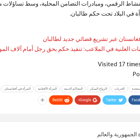
النشاط الرقمي، ومبادرات التضامن المحلية، وسط تساؤلات م
 في البلاد تحت حكم طالبان
.
أفغانستان عبر تشريع قضائي جديد لطالبان
مات العلنية في الملاعب: تنفيذ حكم بحق رجل أمام آلاف الم
Visited 17 times
Po
لمتحدة
الحريات
الزواج المبكر
المحاكم الدينية
المرأة الأفغانية
المرأة في أفغانستان
ReddIt
Google+
Twitter
Face
الجمهورية والعالم