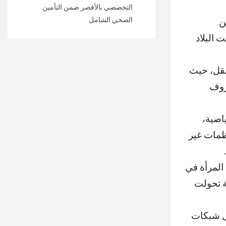
التخصصي بالأقصر ضمن التأمين
الصحي الشامل
 من
 البلاد
نقل، حيث
عروف
اضية،
 عمل المنظمات غير
 المرأة في
ة تحولت
ال شبكات