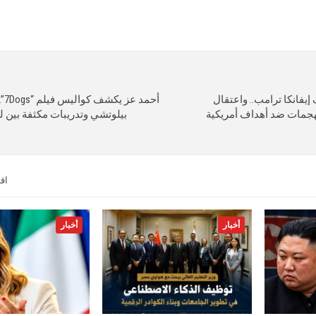
فانكا ترامب.. واعتقال
أحم
هجمات ضد أهداف أمريكية
بيلوتشي وتدريبات مكثفة بين ل
اق
أخبار
أخبار