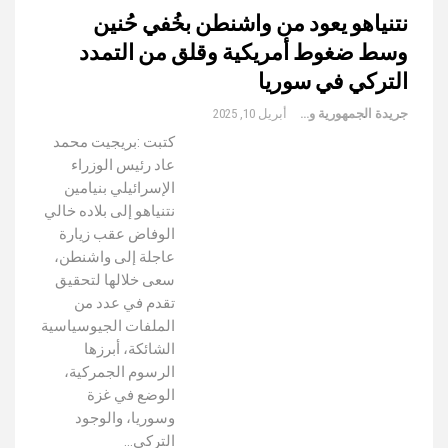
نتنياهو يعود من واشنطن بخُفي حُنين
وسط ضغوط أمريكية وقلق من التمدد
التركي في سوريا
جريدة الجمهورية والعالم
أبريل 10, 2025
كتبت :بريجيت محمد
عاد رئيس الوزراء
الإسرائيلي بنيامين
نتنياهو إلى بلاده خالي
الوفاض عقب زيارة
عاجلة إلى واشنطن،
سعى خلالها لتحقيق
تقدم في عدد من
الملفات الجيوسياسية
الشائكة، أبرزها
الرسوم الجمركية،
الوضع في غزة
وسوريا، والوجود
التركي…