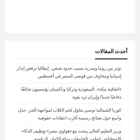
أحدث المقالات
توتر بين روما ومدريد بسبب حدود شنغن.. إيطاليا ترفض إنذار
إسبانيا ومخاوف من فوضى السفر في أغسطس
«اتفاقية مكة».. السعودية وتركيا وباكستان يؤسسون تحالفًا
دفاعيًا جديدًا وإيران ترد بقوة
كوريا الشمالية توصي بتناول لحم الكلاب لمواجهة الحر.. جدل
واسع حول نصائح رسمية أثارت انتقادات حقوقية
وزير التعليم العالي يبحث مع «هواوي مصر» توظيف الذكاء
الاصطناعي لتطوير الجامعات وبناء الكوادر الرقمية