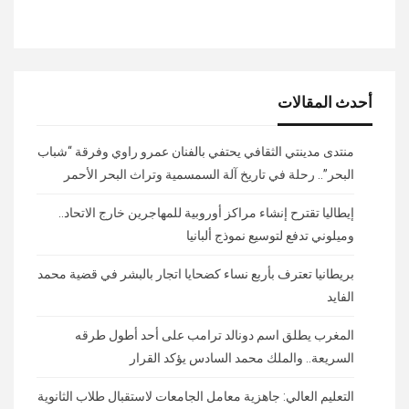
أحدث المقالات
منتدى مدينتي الثقافي يحتفي بالفنان عمرو راوي وفرقة “شباب
البحر”.. رحلة في تاريخ آلة السمسمية وتراث البحر الأحمر
إيطاليا تقترح إنشاء مراكز أوروبية للمهاجرين خارج الاتحاد..
وميلوني تدفع لتوسيع نموذج ألبانيا
بريطانيا تعترف بأربع نساء كضحايا اتجار بالبشر في قضية محمد
الفايد
المغرب يطلق اسم دونالد ترامب على أحد أطول طرقه
السريعة.. والملك محمد السادس يؤكد القرار
التعليم العالي: جاهزية معامل الجامعات لاستقبال طلاب الثانوية