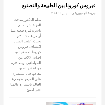
فيروس كورونا بين الطبيعة والتصنيع
جريدة الجمهورية والعالم
يناير 13, 2024
بقلم الدكتور مدحت
العز عاش العالم
بأسره فترة صعبة منذ
أواخر عام ٢٠١٩م
،حيث أعلنت الصين
اكتشاف فيروس
كورونا المستجد ،و
إصابة الآلاف من
المواطنين ،وبعد فترة
من اعلان الصين
نجاحها فى السيطرة
على المرض ،فوجىء
العالم بانتشاره عالميا
حتى اصبح…