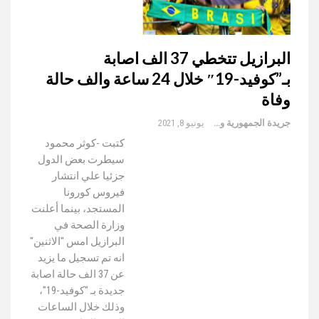
البرازيل تتخطي 37 الف اصابة
بـ”كوفيد-19″ خلال 24 ساعة والف حالة
وفاة
جريدة الجمهورية والعالم
يونيو 8, 2021
كتبت -كوثر محمود
سيطرت بعض الدول
جزئيا علي انتشار
فيروس كورونا
المستجد، بينما أعلنت
وزارة الصحة في
البرازيل امس "الاثنين"
انه تم تسجيل ما يزيد
عن 37 الف حالة اصابة
جديدة بـ "كوفيد-19"،
وذلك خلال الساعات