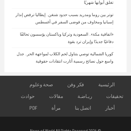
تغلق أبوابها شهريًا
توتر بين روما ومدريد بسبب حدود شنغن.. إيطاليا ترفض إنذار
إسبانيا ومخاوف من فوضى السفر في أغسطس
«اتفاقية مكة».. السعودية وتركيا وباكستان يؤسسون تحالفًا
دفاعيًا جديدًا وإيران ترد بقوة
كوريا الشمالية توصي بتناول لحم الكلاب لمواجهة الحر.. جدل
واسع حول نصائح رسمية أثارت انتقادات حقوقية
الرئيسية
فكر وفن
صحة وعلوم
تحقيقات
ريـاضـة
مقالات
حوادث
أخبار
اتصل بنا
مرأة
PDF