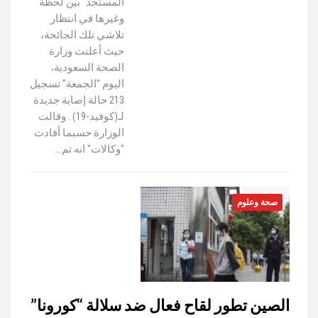
المستجد" بين لحظة
وغيرها في انتظار
تلاشي تلك الجائحة،
حيث أعلنت وزارة
الصحة السعودية،
اليوم "الجمعة" تسجيل
213 حالة إصابة جديدة
لـ(كوفيد-19) . وقالت
الوزارة حسبما أفادت
"وكالات" انه تم…
صحة وعلوم
الصين تطور لقاح فعال ضد سلالة “كورونا”