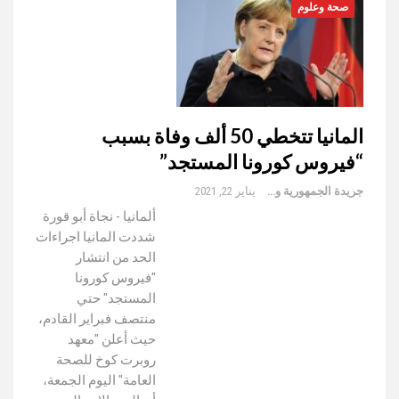
صحة وعلوم
المانيا تتخطي 50 ألف وفاة بسبب
“فيروس كورونا المستجد”
جريدة الجمهورية والعالم
يناير 22, 2021
ألمانيا - نجاة أبو قورة
شددت المانيا اجراءات
الحد من انتشار
"فيروس كورونا
المستجد" حتي
منتصف فبراير القادم،
حيث أعلن "معهد
روبرت كوخ للصحة
العامة" اليوم الجمعة،