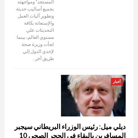
المستجد" ومواجهته
بجميع أساليب حديثة
وتطوير آليات العمل
والإستعانة بكافة
التحديثات علي
مستوي العالم، بينما
لجأت وزيرة صحة
لإحدي الدول إلي
طريق آخر…
أخبار
ديلي ميل: رئيس الوزراء البريطاني سيجبر
المسافرين بالبقاء في الحجر الصحي 10