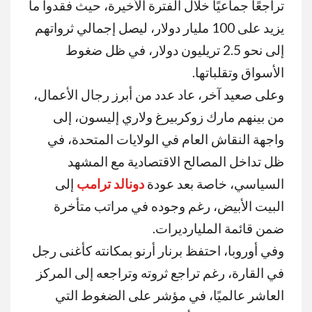
تراجعًا جماعيًا خلال الفترة الأخيرة، حيث فقدوا ما
يزيد على 100 مليار دولار، ليصل إجمالي ثرواتهم
إلى نحو 2.5 تريليون دولار، في ظل ضغوط
الأسواق وتقلباتها
.
وعلى صعيد آخر، عاد عدد من أبرز رجال الأعمال،
من بينهم
مارك زوكربيرغ
و
لاري إليسون
، إلى
واجهة النقاش العام في الولايات المتحدة، في
ظل تداخل المصالح الاقتصادية مع المشهد
السياسي، خاصة بعد عودة
دونالد ترامب
إلى
البيت الأبيض، رغم وجوده في مراتب متأخرة
ضمن قائمة المليارديرات
.
وفي أوروبا، احتفظ
برنار أرنو
بمكانته كأغنى رجل
في القارة، رغم تراجع ثروته وتراجعه إلى المركز
العاشر عالميًا، في مؤشر على الضغوط التي