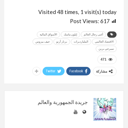
Visited 48 times, 1 visit(s) today
Post Views:
617
أغنى رجال العالم
إيلون ماسك
الأسواق المالية
الاقتصاد العالمي
المليارديرات
برنار أرنو
جيف بيزوس
سيرجي برين
471
Twitter
Facebook
مشاركة
جريدة الجمهورية والعالم