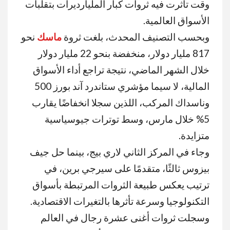
وقت تأثرت فيه ثروات كبار المليارديرات بتقلبات
الأسواق العالمية
.
وبحسب التصنيف المحدث، بلغت ثروة
ماسك
نحو
817 مليار دولار، منخفضة بنحو 22 مليار دولار
خلال الشهر الماضي، نتيجة تراجع أداء الأسواق
المالية، لا سيما مؤشري
ستاندرد آند بورز 500
و
ناسداك المركب
، اللذين سجلا انخفاضًا يقارب
5% خلال مارس، وسط توترات جيوسياسية
متزايدة
.
وجاء في المركز الثاني
لاري بيج
، بينما حل
جيف
بيزوس
ثالثًا، متقدمًا على
سيرجي برين
، في
ترتيب يعكس طبيعة الثروات المرتبطة بأسواق
التكنولوجيا وسرعة تأثرها بالتغيرات الاقتصادية
.
وسجلت ثروات أغنى عشرة رجال في العالم