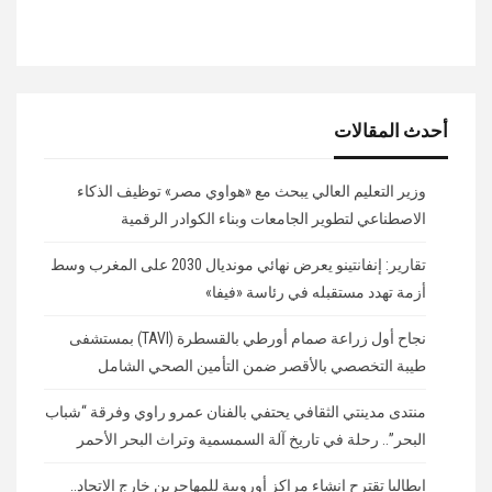
أحدث المقالات
وزير التعليم العالي يبحث مع «هواوي مصر» توظيف الذكاء
الاصطناعي لتطوير الجامعات وبناء الكوادر الرقمية
تقارير: إنفانتينو يعرض نهائي مونديال 2030 على المغرب وسط
أزمة تهدد مستقبله في رئاسة «فيفا»
نجاح أول زراعة صمام أورطي بالقسطرة (TAVI) بمستشفى
طيبة التخصصي بالأقصر ضمن التأمين الصحي الشامل
منتدى مدينتي الثقافي يحتفي بالفنان عمرو راوي وفرقة “شباب
البحر”.. رحلة في تاريخ آلة السمسمية وتراث البحر الأحمر
إيطاليا تقترح إنشاء مراكز أوروبية للمهاجرين خارج الاتحاد..