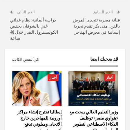
الخبر السابق
الخبر التالي
فنانة مصرية تتحدى المرض
دراسة ألمانية: نظام غذائي
بالفن.. منى بكر تقدم تجربة
غني بالشوفان يخفض
إنسانية في معرض الهناجر
الكوليسترول الضار خلال 48
ساعة
قد يعجبك ايضا
اقرأ لنفس الكاتب
أخبار
أخبار
وزير التعليم العالي يبحث مع
إيطاليا تقترح إنشاء مراكز
«هواوي مصر» توظيف
أوروبية للمهاجرين خارج
الذكاء الاصطناعي لتطوير
الاتحاد.. وميلوني تدفع
الجامعات وبناء…
لتوسيع نموذج…