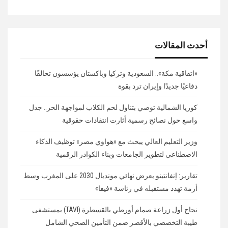
أحدث المقالات
«اتفاقية مكة».. السعودية وتركيا وباكستان يؤسسون تحالفًا
دفاعيًا جديدًا وإيران ترد بقوة
كوريا الشمالية توصي بتناول لحم الكلاب لمواجهة الحر.. جدل
واسع حول نصائح رسمية أثارت انتقادات حقوقية
وزير التعليم العالي يبحث مع «هواوي مصر» توظيف الذكاء
الاصطناعي لتطوير الجامعات وبناء الكوادر الرقمية
تقارير: إنفانتينو يعرض نهائي مونديال 2030 على المغرب وسط
أزمة تهدد مستقبله في رئاسة «فيفا»
نجاح أول زراعة صمام أورطي بالقسطرة (TAVI) بمستشفى
طيبة التخصصي بالأقصر ضمن التأمين الصحي الشامل