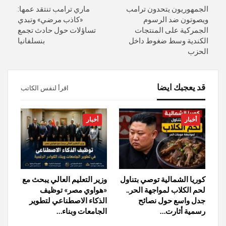
الجمهوريون يتحدون ترامب
ماري ترامب تنتقد عمها:
ويصوتون ضد الرسوم
«كاذب مرضي» وتبدي
الجمركية على المنتجات
تساؤلات حول حادث تجمع
الكندية وسط ضغوط داخل
بنسلفانيا
الحزب
قد يعجبك ايضا
اقرأ لنفس الكاتب
أخبار
أخبار
كوريا الشمالية توصي بتناول
وزير التعليم العالي يبحث مع
لحم الكلاب لمواجهة الحر..
«هواوي مصر» توظيف
جدل واسع حول نصائح
الذكاء الاصطناعي لتطوير
رسمية أثارت…
الجامعات وبناء…