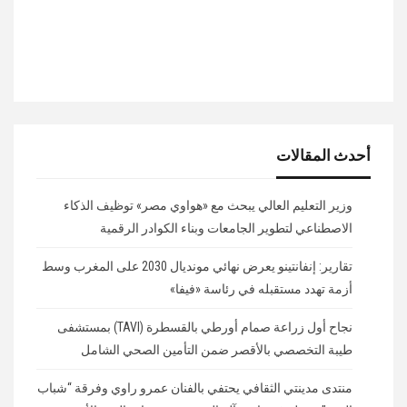
أحدث المقالات
وزير التعليم العالي يبحث مع «هواوي مصر» توظيف الذكاء
الاصطناعي لتطوير الجامعات وبناء الكوادر الرقمية
تقارير: إنفانتينو يعرض نهائي مونديال 2030 على المغرب وسط
أزمة تهدد مستقبله في رئاسة «فيفا»
نجاح أول زراعة صمام أورطي بالقسطرة (TAVI) بمستشفى
طيبة التخصصي بالأقصر ضمن التأمين الصحي الشامل
منتدى مدينتي الثقافي يحتفي بالفنان عمرو راوي وفرقة “شباب