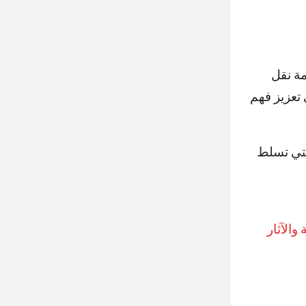
مة نقل
 تعزيز فهم
التي تسلط
 والآثار