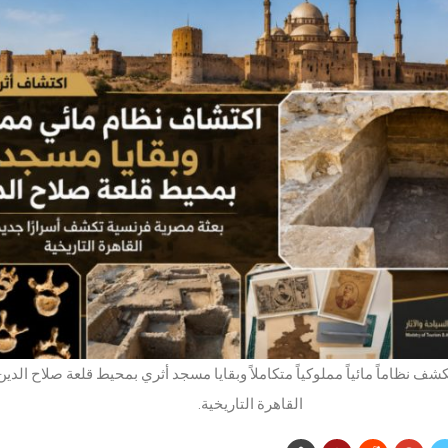
ف نظاماً مائياً مملوكياً متكاملاً وبقايا مسجد أثري بمحيط قلعة صلاح الدين
القاهرة التاريخية.