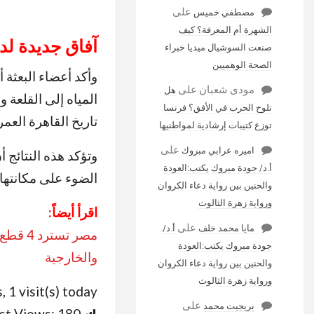
على
مصطفي خميس
الشهرة أم المعرفة؟ كيف
آفاق جديدة لدر
صنعت السوشيال ميديا خبراء
الصحة الوهميين
وأكد أعضاء البعثة 
مودى شعبان
على
هل
المياه إلى القلعة 
تلوح الحرب في الأفق؟ فرنسا
تاريخ القاهرة العم
توزع كتيبات إرشادية لمواطنيها
على
اميره عرابي مبروك
وتؤكد هذه النتائج أ
أ.د/ جودة مبروك يكتب:العودة
الضوء على مكانتها 
والحنين بين رواية دعاء الكروان
ورواية زهرة الثالوث
اقرأ أيضاً:
على
مايا محمد خلف
أ.د/
مصر تس
جودة مبروك يكتب:العودة
والخارجية
والحنين بين رواية دعاء الكروان
ورواية زهرة الثالوث
, 1 visit(s) today
على
بريجيت محمد
st Views:
180