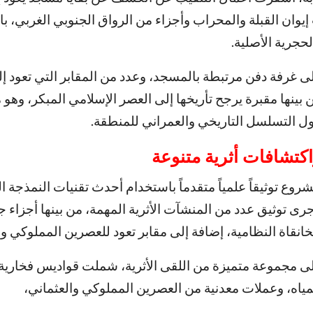
وان القبلة والمحراب وأجزاء من الرواق الجنوبي الغربي، با
لحجرية الأصلية.
لى غرفة دفن مرتبطة بالمسجد، وعدد من المقابر التي تعود إ
 بينها مقبرة يرجح تأريخها إلى العصر الإسلامي المبكر، وهو م
 التسلسل التاريخي والعمراني للمنطقة.
كتشافات أثرية متنوعة
ع توثيقاً علمياً متقدماً باستخدام أحدث تقنيات النمذجة ا
 جرى توثيق عدد من المنشآت الأثرية المهمة، من بينها أجزاء ج
نقاة النظامية، إضافة إلى مقابر تعود للعصرين المملوكي وا
لى مجموعة متميزة من اللقى الأثرية، شملت قواديس فخارية
ياه، وعملات معدنية من العصرين المملوكي والعثماني،