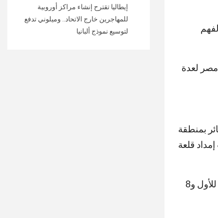
إيطاليا تقترح إنشاء مراكز أوروبية
للمهاجرين خارج الاتحاد.. وميلوني تدفع
لفهم
لتوسيع نموذج ألبانيا
ي مصر لعدة
ائر بمنطقة
مداد قلعة
وشملت الاكتشافات بئرين ضخمين لتخزين ورفع المياه بعمق يصل إلى 10 أمتار للأول و8