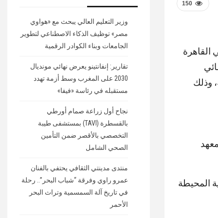
150
وزير التعليم العالي يبحث مع «هواوي
مصر» توظيف الذكاء الاصطناعي لتطوير
الجامعات وبناء الكوادر الرقمية
القاهرة
ائي
تقارير: إنفانتينو يعرض نهائي مونديال
2030 على المغرب وسط أزمة تهدد
، وذلك
مستقبله في رئاسة «فيفا»
نجاح أول زراعة صمام أورطي
بالقسطرة (TAVI) بمستشفى طيبة
التخصصي بالأقصر ضمن التأمين
معهد
الصحي الشامل
منتدى مدينتي الثقافي يحتفي بالفنان
عمرو راوي وفرقة “شباب البحر”.. رحلة
ية المحيطة
في تاريخ آلة السمسمية وتراث البحر
الأحمر