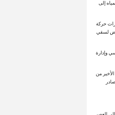
مياه إلى
رات حركة
واض لسقي
ي وإدارة
الأخير من
صادر
لى العصر