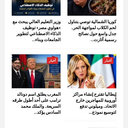
كوريا الشمالية توصي بتناول
وزير التعليم العالي يبحث مع
لحم الكلاب لمواجهة الحر..
«هواوي مصر» توظيف
جدل واسع حول نصائح
الذكاء الاصطناعي لتطوير
رسمية أثارت…
الجامعات وبناء…
أخبار
أخبار
إيطاليا تقترح إنشاء مراكز
المغرب يطلق اسم دونالد
أوروبية للمهاجرين خارج
ترامب على أحد أطول طرقه
الاتحاد.. وميلوني تدفع
السريعة.. والملك محمد
لتوسيع نموذج…
السادس يؤكد…