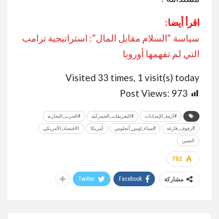
اقرأ أيضا:
سياسة “السلام مقابل المال”: استراتيجية ترامب
التي لم تفهمها أوروبا
Visited 33 times, 1 visit(s) today
Post Views:
973
#أزمة_الإمدادات
#التعريفات_الجمركية
#الحرب_التجارية
#رفوف_فارغة
#ميناء_لوس_أنجلوس
أمريكا
الاقتصاد_الأمريكي
الصين
782
Twitter
Facebook
مشاركة