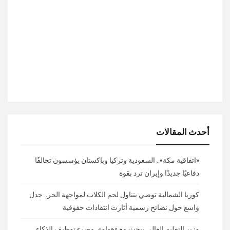
أحدث المقالات
«اتفاقية مكة».. السعودية وتركيا وباكستان يؤسسون تحالفًا
دفاعيًا جديدًا وإيران ترد بقوة
كوريا الشمالية توصي بتناول لحم الكلاب لمواجهة الحر.. جدل
واسع حول نصائح رسمية أثارت انتقادات حقوقية
وزير التعليم العالي يبحث مع «هواوي مصر» توظيف الذكاء