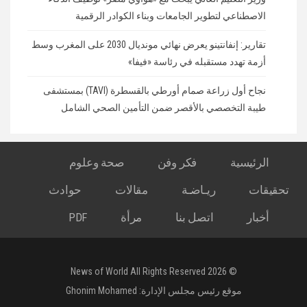
الاصطناعي لتطوير الجامعات وبناء الكوادر الرقمية
تقارير: إنفانتينو يعرض نهائي مونديال 2030 على المغرب وسط
أزمة تهدد مستقبله في رئاسة «فيفا»
نجاح أول زراعة صمام أورطي بالقسطرة (TAVI) بمستشفى
طيبة التخصصي بالأقصر ضمن التأمين الصحي الشامل
الرئيسية
فكر وفن
صحة وعلوم
تحقيقات
ريـاضـة
مقالات
حوادث
أخبار
اتصل بنا
مرأة
PDF
© 2026 News of World All Rights Reserved
موقع رئيس مجلس الإدارة:
Ghonim Mohamed