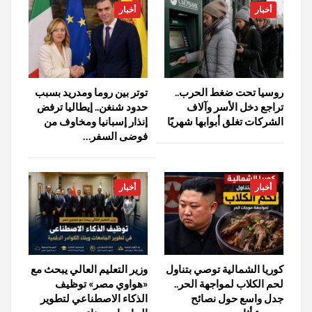
أخبار
أخبار
روسيا تحت ضغط الحرب..
توتر بين روما ومدريد بسبب
تراجع دخل الأسر وآلاف
حدود شنغن.. إيطاليا ترفض
الشركات تغلق أبوابها شهريًا
إنذار إسبانيا ومخاوف من
فوضى السفر…
أخبار
أخبار
كوريا الشمالية توصي بتناول
وزير التعليم العالي يبحث مع
لحم الكلاب لمواجهة الحر..
«هواوي مصر» توظيف
جدل واسع حول نصائح
الذكاء الاصطناعي لتطوير