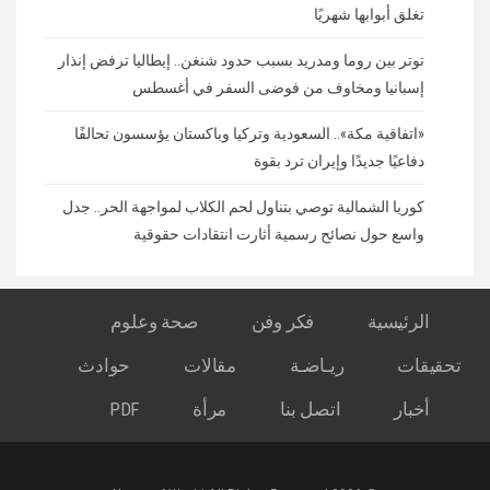
تغلق أبوابها شهريًا
توتر بين روما ومدريد بسبب حدود شنغن.. إيطاليا ترفض إنذار
إسبانيا ومخاوف من فوضى السفر في أغسطس
«اتفاقية مكة».. السعودية وتركيا وباكستان يؤسسون تحالفًا
دفاعيًا جديدًا وإيران ترد بقوة
كوريا الشمالية توصي بتناول لحم الكلاب لمواجهة الحر.. جدل
واسع حول نصائح رسمية أثارت انتقادات حقوقية
الرئيسية
فكر وفن
صحة وعلوم
تحقيقات
ريـاضـة
مقالات
حوادث
أخبار
اتصل بنا
مرأة
PDF