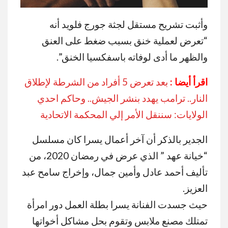
وأثبت تشريح مستقل لجثة جورج فلويد أنه
“تعرض لعملية خنق بسبب ضغط على العنق
والظهر ما أدى لوفاته باسفكسيا الخنق”.
اقرأ أيضا :
بعد تعرض 5 أفراد من الشرطة لإطلاق
النار.. ترامب يهدد بنشر الجيش.. وحاكم احدي
الولايات: سننقل الأمر إلي المحكمة الاتحادية
الجدير بالذكر أن آخر أعمال يسرا كان مسلسل
“خيانة عهد ” الذي عرض في رمضان 2020، من
تأليف أحمد عادل وأمين جمال، وإخراج سامح عبد
‏العزيز.
حيث جسدت الفنانة يسرا بطلة العمل دور امرأة
تمتلك مصنع ملابس وتقوم بحل مشاكل أخواتها