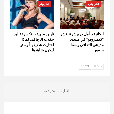
فكر وفن
فكر وفن
الكاتبة د. أمل درويش تناقش
تايلور سويفت تكسر تقاليد
“كيميروفو” في منتدى
حفلات الزفاف.. لماذا
مدينتي الثقافي وسط
اختارت شقيقها أوستن
حضور…
ليكون شاهدها…
NEXT
PREV
التعليقات متوقفه