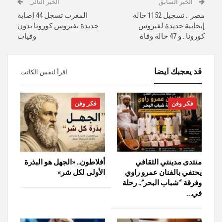
الخبر السابق
الخبر التالي
مصر .. تسجيل 1152 حالة
المغرب تسجل 44 إصابة
إيجابية جديدة لفيروس
جديدة بفيروس كورونا بدون
كورونا.. و 47 حالة وفاة
وفيات
قد يعجبك ايضا
اقرأ لنفس الكاتب
فكر وفن
فكر وفن
منتدى مدينتي الثقافي
أفلاطون.. «الجهل هو البذرة
يحتفي بالفنان عمرو راوي
الأولى لكل شر»
وفرقة “شباب البحر”.. رحلة
في…