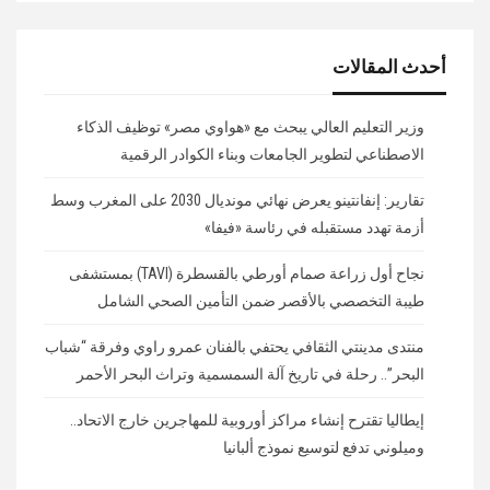
أحدث المقالات
وزير التعليم العالي يبحث مع «هواوي مصر» توظيف الذكاء
الاصطناعي لتطوير الجامعات وبناء الكوادر الرقمية
تقارير: إنفانتينو يعرض نهائي مونديال 2030 على المغرب وسط
أزمة تهدد مستقبله في رئاسة «فيفا»
نجاح أول زراعة صمام أورطي بالقسطرة (TAVI) بمستشفى
طيبة التخصصي بالأقصر ضمن التأمين الصحي الشامل
منتدى مدينتي الثقافي يحتفي بالفنان عمرو راوي وفرقة “شباب
البحر”.. رحلة في تاريخ آلة السمسمية وتراث البحر الأحمر
إيطاليا تقترح إنشاء مراكز أوروبية للمهاجرين خارج الاتحاد..
وميلوني تدفع لتوسيع نموذج ألبانيا