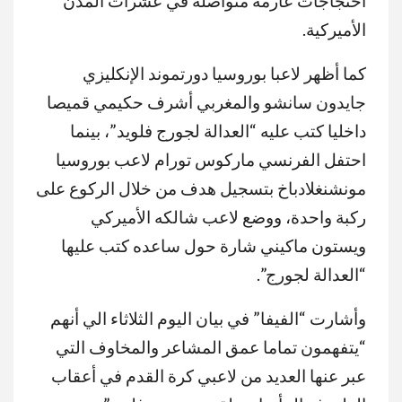
احتجاجات عارمة متواصلة في عشرات المدن
الأميركية.
كما أظهر لاعبا بوروسيا دورتموند الإنكليزي
جايدون سانشو والمغربي أشرف حكيمي قميصا
داخليا كتب عليه “العدالة لجورج فلويد”، بينما
احتفل الفرنسي ماركوس تورام لاعب بوروسيا
مونشنغلادباخ بتسجيل هدف من خلال الركوع على
ركبة واحدة، ووضع لاعب شالكه الأميركي
ويستون ماكيني شارة حول ساعده كتب عليها
“العدالة لجورج”.
وأشارت “الفيفا” في بيان اليوم الثلاثاء الي أنهم
“يتفهمون تماما عمق المشاعر والمخاوف التي
عبر عنها العديد من لاعبي كرة القدم في أعقاب