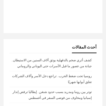
أحدث المقالات
كشف أثري ضخم بالدقهلية يوثق آلاف السنين من الاستيطان..
جبانة من عصور ما قبل الأسرات حتى اليوناني والروماني
روسيا تحت ضغط الحرب.. تراجع دخل الأسر وآلاف الشركات
تغلق أبوابها شهريًا
توتر بين روما ومدريد بسبب حدود شنغن.. إيطاليا ترفض إنذار
إسبانيا ومخاوف من فوضى السفر في أغسطس