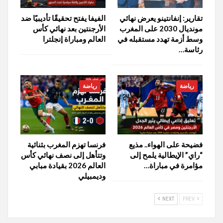
تقارير: إنفانتينو يعرض نهائي
الفيفا يفتح تحقيقًا تأديبيًا ضد
مونديال 2030 على المغرب
الأرجنتين بعد نهائي كأس
وسط أزمة تهدد مستقبله في
العالم ومباراة إنجلترا
رئاسة…
رياضة
رياضة
فضيحة على الهواء.. مذيع
فرنسا تهزم المغرب بثنائية
“راي” الإيطالية يلمح إلى
وتتأهل إلى نصف نهائي كأس
مؤامرة في مباراة…
العالم 2026 بقيادة مبابي
وديمبيلي
NEXT
PREV