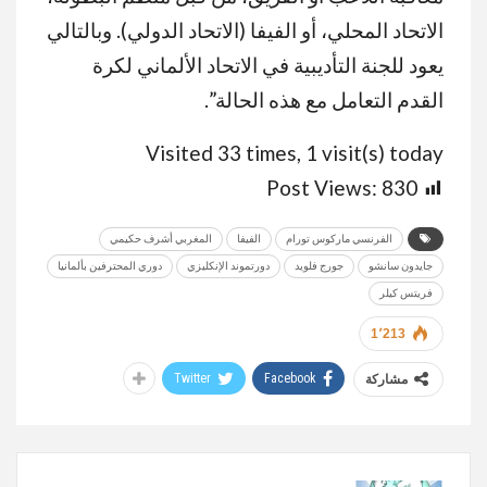
الاتحاد المحلي، أو الفيفا (الاتحاد الدولي). وبالتالي
يعود للجنة التأديبية في الاتحاد الألماني لكرة
القدم التعامل مع هذه الحالة”.
Visited 33 times, 1 visit(s) today
Post Views:
830
الفرنسي ماركوس تورام
الفيفا
المغربي أشرف حكيمي
جايدون سانشو
جورج فلويد
دورتموند الإنكليزي
دوري المحترفين بألمانيا
فريتس كيلر
1٬213
Twitter
Facebook
مشاركة