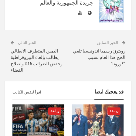
جريدة الجمهورية والعالم
الخبر السابق
الخبر التالي
رويترز: رسميا اندونيسيا تلغي
اليمين المتطرف الايطالي
الحج هذا العام بسبب
يطالب بإلغاء البيروقراطية
“كورونا”
وخفض الضرائب 15% واصلاح
القضاء
قد يعجبك ايضا
اقرأ لنفس الكاتب
رياضة
رياضة