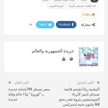
عدد الوفيات بفيروس كورونا
كورونا فيروس
1٬313
Twitter
Facebook
مشاركة
جريدة الجمهورية والعالم
الخبر السابق
الخبر التالي
المغنية ريانا تقتحم قائمة
مصر تسجل 398 إصابة جديدة
صنداي تايمز لأثرياء
بـ “كورونا ” و15 حالة وفاة
الموسيقيين بثروة تقدر بنحو
جديدة
468 مليون جنيه إسترليني