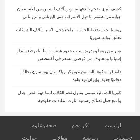
كشف أثري ضخم بالدقهلية يوثق آلاف السنين من الاستيطان..
جبانة من عصور ما قبل الأسرات حتى اليوناني والروماني
روسيا تحت ضغط الحرب.. تراجع دخل الأسر وآلاف الشركات
تغلق أبوابها شهريًا
توتر بين روما ومدريد بسبب حدود شنغن.. إيطاليا ترفض إنذار
إسبانيا ومخاوف من فوضى السفر في أغسطس
«اتفاقية مكة».. السعودية وتركيا وباكستان يؤسسون تحالفًا
دفاعيًا جديدًا وإيران ترد بقوة
كوريا الشمالية توصي بتناول لحم الكلاب لمواجهة الحر.. جدل
واسع حول نصائح رسمية أثارت انتقادات حقوقية
الرئيسية
فكر وفن
صحة وعلوم
تحقيقات
ريـاضـة
مقالات
حوادث