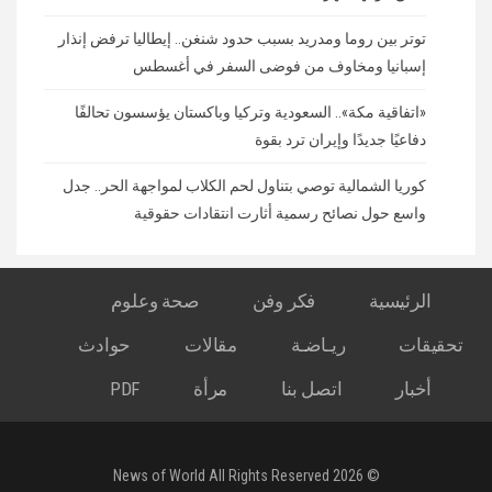
توتر بين روما ومدريد بسبب حدود شنغن.. إيطاليا ترفض إنذار
إسبانيا ومخاوف من فوضى السفر في أغسطس
«اتفاقية مكة».. السعودية وتركيا وباكستان يؤسسون تحالفًا
دفاعيًا جديدًا وإيران ترد بقوة
كوريا الشمالية توصي بتناول لحم الكلاب لمواجهة الحر.. جدل
واسع حول نصائح رسمية أثارت انتقادات حقوقية
الرئيسية
فكر وفن
صحة وعلوم
تحقيقات
ريـاضـة
مقالات
حوادث
أخبار
اتصل بنا
مرأة
PDF
© 2026 News of World All Rights Reserved