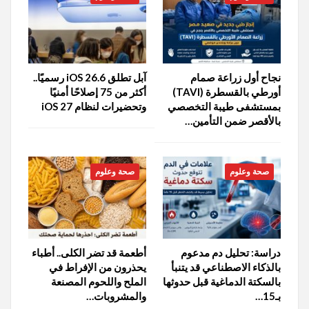
نجاح أول زراعة صمام
آبل تطلق iOS 26.6 رسميًا..
أورطي بالقسطرة (TAVI)
أكثر من 75 إصلاحًا أمنيًا
بمستشفى طيبة التخصصي
وتحضيرات لنظام iOS 27
بالأقصر ضمن التأمين…
صحة وعلوم
صحة وعلوم
دراسة: تحليل دم مدعوم
أطعمة قد تضر الكلى.. أطباء
بالذكاء الاصطناعي قد يتنبأ
يحذرون من الإفراط في
بالسكتة الدماغية قبل حدوثها
الملح واللحوم المصنعة
بـ15…
والمشروبات…