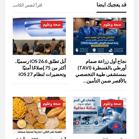
قد يعجبك ايضا
اقرأ لنفس الكاتب
صحة وعلوم
صحة وعلوم
نجاح أول زراعة صمام
آبل تطلق iOS 26.6 رسميًا..
أورطي بالقسطرة (TAVI)
أكثر من 75 إصلاحًا أمنيًا
بمستشفى طيبة التخصصي
وتحضيرات لنظام iOS 27
بالأقصر ضمن التأمين…
صحة وعلوم
صحة وعلوم