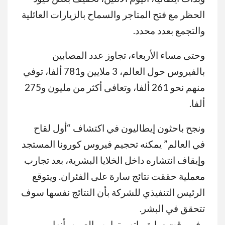
الحظر مع فتح المتاجر والسماح بالزيارات العائلية
والتجمع بعدد محدد.
وحتى مساء الأربعاء، تجاوز عدد المصابين
بالفيروس حول العالم، 3 ملايين و781 ألفا، توفي
منهم نحو 261 ألفا، وتعافى أكثر من مليون و275
ألفا.
ونجح باحثون إيطاليون في اكتشاف “أول لقاح
في العالم” يمكنه تحجيم فيروس كورونا المستجد
وإيقاف انتشاره داخل الخلايا البشرية، بعد تجارب
معملية حققت نتائج سارة على الفئران. ويتوقع
الرئيس التنفيذي للشركة بأن النتائج نفسها سوف
تتحقق في البشر.
وفي وقت سابق، اتهم ترامب الصين بأنها