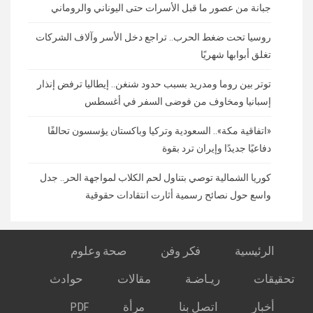
جبانة من عصور ما قبل الأسرات حتى اليوناني والروماني
روسيا تحت ضغط الحرب.. تراجع دخل الأسر وآلاف الشركات
تغلق أبوابها شهريًا
توتر بين روما ومدريد بسبب حدود شنغن.. إيطاليا ترفض إنذار
إسبانيا ومخاوف من فوضى السفر في أغسطس
«اتفاقية مكة».. السعودية وتركيا وباكستان يؤسسون تحالفًا
دفاعيًا جديدًا وإيران ترد بقوة
كوريا الشمالية توصي بتناول لحم الكلاب لمواجهة الحر.. جدل
واسع حول نصائح رسمية أثارت انتقادات حقوقية
الرئيسية
فكر وفن
صحة وعلوم
تحقيقات
ريـاضـة
مقالات
حوادث
أخبار
اتصل بنا
مرأة
PDF