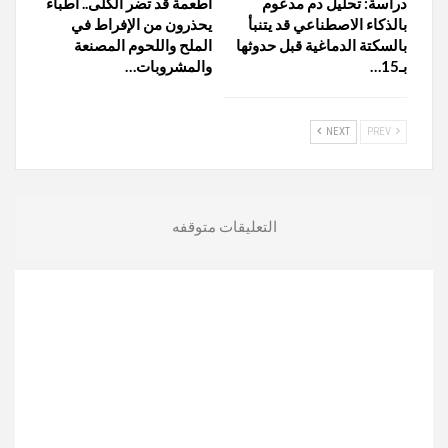
دراسة: تحليل دم مدعوم
أطعمة قد تضر الكلى.. أطباء
بالذكاء الاصطناعي قد يتنبأ
يحذرون من الإفراط في
بالسكتة الدماغية قبل حدوثها
الملح واللحوم المصنعة
بـ15…
والمشروبات…
NEXT
PREV
التعليقات متوقفه