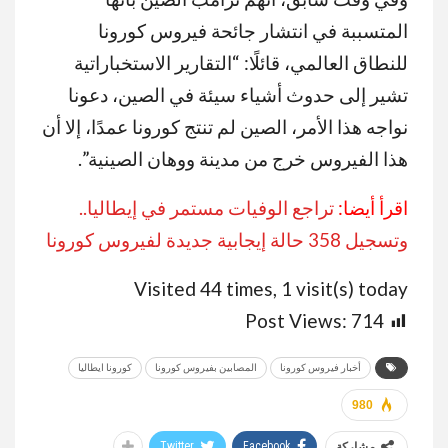
المتسببة في انتشار جائحة فيروس كورونا
للنطاق العالمي، قائلًا: “التقارير الاستخباراتية
تشير إلى حدوث أشياء سيئة في الصين، دعونا
نواجه هذا الأمر، الصين لم تنتج كورونا عمدًا، إلا أن
هذا الفيروس خرج من مدينة ووهان الصينية”.
اقرأ أيضا:
تراجع الوفيات مستمر في إيطاليا..
وتسجيل 358 حالة إيجابية جديدة لفيروس كورونا
Visited 44 times, 1 visit(s) today
Post Views:
714
أخبار فيروس كورونا
المصابين بفيروس كورونا
كورونا ايطاليا
980
Twitter
Facebook
مشاركة