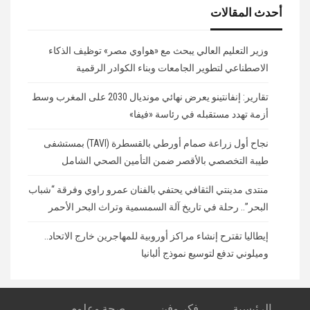
أحدث المقالات
وزير التعليم العالي يبحث مع «هواوي مصر» توظيف الذكاء
الاصطناعي لتطوير الجامعات وبناء الكوادر الرقمية
تقارير: إنفانتينو يعرض نهائي مونديال 2030 على المغرب وسط
أزمة تهدد مستقبله في رئاسة «فيفا»
نجاح أول زراعة صمام أورطي بالقسطرة (TAVI) بمستشفى
طيبة التخصصي بالأقصر ضمن التأمين الصحي الشامل
منتدى مدينتي الثقافي يحتفي بالفنان عمرو راوي وفرقة “شباب
البحر”.. رحلة في تاريخ آلة السمسمية وتراث البحر الأحمر
إيطاليا تقترح إنشاء مراكز أوروبية للمهاجرين خارج الاتحاد..
وميلوني تدفع لتوسيع نموذج ألبانيا
الرئيسية
فكر وفن
صحة وعلوم