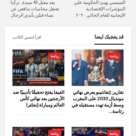
السيسي يهنئ الحكومة علي
بعد مقتل 43 سيدة.. تركيا
المؤشرات الإقتصادية
تعتقل محاميات يدافعن عن
الإيجابية للعام الحالي ٢٠٢٠
نساء قتلن بأيدي الرجال
قد يعجبك ايضا
اقرأ لنفس الكاتب
رياضة
رياضة
تقارير: إنفانتينو يعرض نهائي
الفيفا يفتح تحقيقًا تأديبيًا ضد
مونديال 2030 على المغرب
الأرجنتين بعد نهائي كأس
وسط أزمة تهدد مستقبله في
العالم ومباراة إنجلترا
رئاسة…
رياضة
رياضة