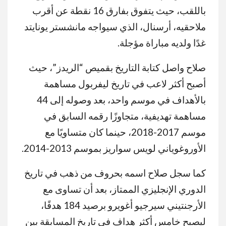
باللقب، حيث يتفوق بفارق 16 نقطة عن أقرب
ملاحقيه، أرسنال، الذي سيواجه مانشستر يونايتد
غدًا ولديه مباراة مؤجلة.
صلاح واصل كتابة التاريخ بقميص “الريدز”، حيث
أصبح أكثر لاعب في تاريخ ليفربول مساهمة
بالأهداف في موسم واحد، بعد وصوله إلى 44
مساهمة تهديفية، متجاوزًا رقمه السابق في
موسم 2017-2018، حينما كان متساويًا مع
الأوروغوياني لويس سواريز بموسم 2013-2014.
كما سجل صلاح اسمه بحروف من ذهب في تاريخ
الدوري الإنجليزي الممتاز، بعد أن تساوى مع
الأرجنتيني سيرجيو أغويرو برصيد 184 هدفًا،
ليصبح خامس أكثر هداف في تاريخ المسابقة بين