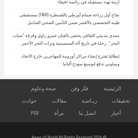
أزمة تهدد مستقبله في رئاسة «فيفا»
نجاح أول زراعة صمام أورطي بالقسطرة (TAVI) بمستشفى
طيبة التخصصي بالأقصر ضمن التأمين الصحي الشامل
منتدى مدينتي الثقافي يحتفي بالفنان عمرو راوي وفرقة “شباب
البحر”.. رحلة في تاريخ آلة السمسمية وتراث البحر الأحمر
إيطاليا تقترح إنشاء مراكز أوروبية للمهاجرين خارج الاتحاد..
وميلوني تدفع لتوسيع نموذج ألبانيا
الرئيسية
فكر وفن
صحة وعلوم
تحقيقات
ريـاضـة
مقالات
حوادث
أخبار
اتصل بنا
مرأة
PDF
© 2026 News of World All Rights Reserved