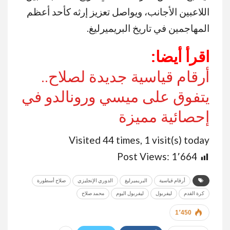
اللاعبين الأجانب، ويواصل تعزيز إرثه كأحد أعظم
المهاجمين في تاريخ البريميرليغ.
اقرأ أيضا:
أرقام قياسية جديدة لصلاح..
يتفوق على ميسي ورونالدو في
إحصائية مميزة
Visited 44 times, 1 visit(s) today
Post Views:
1٬664
أرقام قياسية
البريميرليغ
الدوري الإنجليزي
صلاح أسطورة
كرة القدم
ليفربول
ليفربول اليوم
محمد صلاح
1٬450