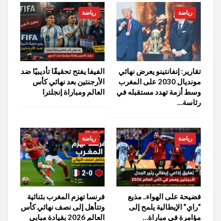
رياضة
رياضة
تقارير: إنفانتينو يعرض نهائي
الفيفا يفتح تحقيقًا تأديبيًا ضد
مونديال 2030 على المغرب
الأرجنتين بعد نهائي كأس
وسط أزمة تهدد مستقبله في
العالم ومباراة إنجلترا
رئاسة…
رياضة
رياضة
فضيحة على الهواء.. مذيع
فرنسا تهزم المغرب بثنائية
“راي” الإيطالية يلمح إلى
وتتأهل إلى نصف نهائي كأس
مؤامرة في مباراة…
العالم 2026 بقيادة مبابي