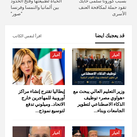
بسبب كورونا سلمى حايك
الحياة لطبيعتها وفتح الحدود
تقود حملة لمكافحة العنف
بين ألمانيا والنمسا وفرنسا
الأسرى
“صور”
قد يعجبك ايضا
اقرأ لنفس الكاتب
أخبار
أخبار
وزير التعليم العالي يبحث مع
إيطاليا تقترح إنشاء مراكز
«هواوي مصر» توظيف
أوروبية للمهاجرين خارج
الذكاء الاصطناعي لتطوير
الاتحاد.. وميلوني تدفع
الجامعات وبناء…
لتوسيع نموذج…
أخبار
أخبار