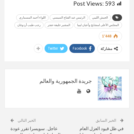
Post Views:
593
الجيش الليبي
الرئيس عبد الفتاح السيسي
اللواء أحمد المسماري
المجلس الأعلى لمشايخ وأعيان ليبيا
المشير خليفة حفتر
رجب طيب أردوغان
1٬448
Twitter
Facebook
مشاركة
جريدة الجمهورية والعالم
الخبر السابق
الخبر التالي
في ظل قيود العزل العام
عاجل.. سويسرا تقرر عودة