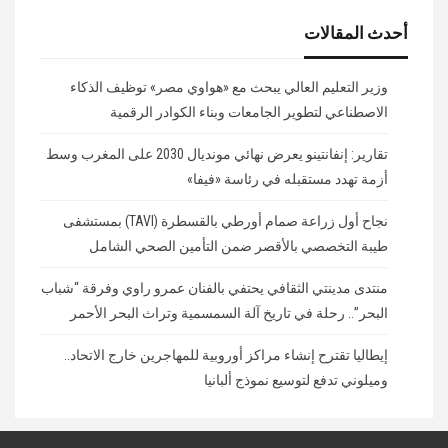
أحدث المقالات
وزير التعليم العالي يبحث مع «هواوي مصر» توظيف الذكاء
الاصطناعي لتطوير الجامعات وبناء الكوادر الرقمية
تقارير: إنفانتينو يعرض نهائي مونديال 2030 على المغرب وسط
أزمة تهدد مستقبله في رئاسة «فيفا»
نجاح أول زراعة صمام أورطي بالقسطرة (TAVI) بمستشفى
طيبة التخصصي بالأقصر ضمن التأمين الصحي الشامل
منتدى مدينتي الثقافي يحتفي بالفنان عمرو راوي وفرقة “شباب
البحر”.. رحلة في تاريخ آلة السمسمية وتراث البحر الأحمر
إيطاليا تقترح إنشاء مراكز أوروبية للمهاجرين خارج الاتحاد..
وميلوني تدفع لتوسيع نموذج ألبانيا