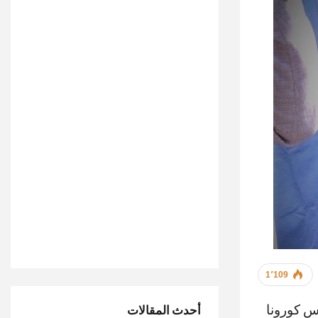
1٬109
8 متعافيين من فيروس كورونا
أحدث المقالات