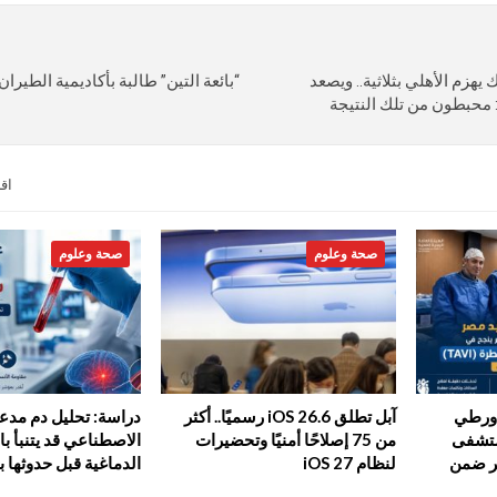
يهزم الأهلي بثلاثية.. ويصعد
“بائعة التين” طالبة بأكاديمية الطيران.
ر: محبطون من تلك النتيجة
اق
صحة وعلوم
صحة وعلوم
أورطي
آبل تطلق iOS 26.6 رسميًا.. أكثر
دراسة: تحليل دم مدعو
TAV) بمستشفى
من 75 إصلاحًا أمنيًا وتحضيرات
الاصطناعي قد يتنبأ ب
ر ضمن
لنظام iOS 27
الدماغية قبل حدوثها بـ15…