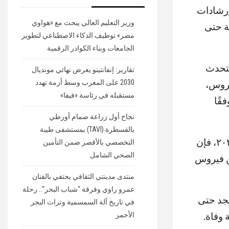
إرشادات
وزير التعليم العالي يبحث مع «هواوي
إجمالي المتعافيين من الفيروس إلى 65118 حالة حتى
مصر» توظيف الذكاء الاصطناعي لتطوير
الجامعات وبناء الكوادر الرقمية
متحدث
تقارير: إنفانتينو يعرض نهائي مونديال
2030 على المغرب وسط أزمة تهدد
 للفيروس،
مستقبله في رئاسة «فيفا»
قًا
نجاح أول زراعة صمام أورطي
بالقسطرة (TAVI) بمستشفى طيبة
وقال “مجاهد” إنه طبقًا لتوصيات منظمة الصحة العالمية الصادرة في ٢٧ مايو ٢٠٢٠، فإن
التخصصي بالأقصر ضمن التأمين
الصحي الشامل
ريض من فيروس
منتدى مدينتي الثقافي يحتفي بالفنان
عمرو راوي وفرقة “شباب البحر”.. رحلة
تجد حتى
في تاريخ آلة السمسمية وتراث البحر
الأحمر