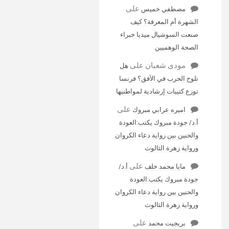
على
مصطفي خميس
الشهرة أم المعرفة؟ كيف
صنعت السوشيال ميديا خبراء
الصحة الوهميين
مودى شعبان
على
هل
تلوح الحرب في الأفق؟ فرنسا
توزع كتيبات إرشادية لمواطنيها
على
اميره عرابي مبروك
أ.د/ جودة مبروك يكتب:العودة
والحنين بين رواية دعاء الكروان
ورواية زهرة الثالوث
على
مايا محمد خلف
أ.د/
جودة مبروك يكتب:العودة
والحنين بين رواية دعاء الكروان
ورواية زهرة الثالوث
على
بريجيت محمد