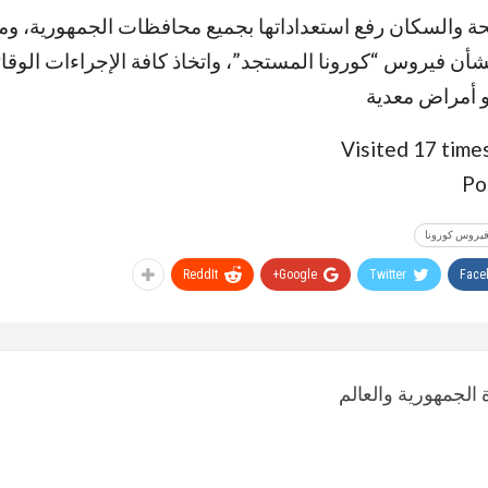
ة والسكان رفع استعداداتها بجميع محافظات الجمهورية، ومت
بشأن فيروس “كورونا المستجد”، واتخاذ كافة الإجراءات الوقائي
 أمراض معدية
Visited 17 times
Po
يروس كورونا
ReddIt
Google+
Twitter
Face
الجمهورية والعالم