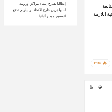
إيطاليا تقترح إنشاء مراكز أوروبية
ابعة
للمهاجرين خارج الاتحاد.. وميلوني تدفع
ة اللازمة
لتوسيع نموذج ألبانيا
1٬109