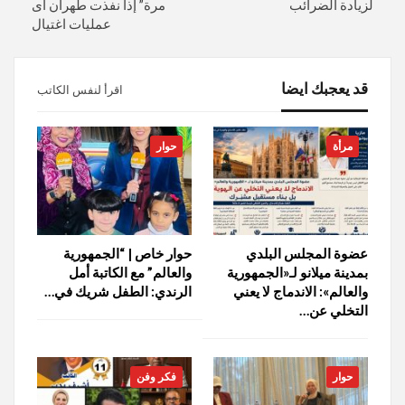
لزيادة الضرائب
مرة” إذا نفذت طهران اى
عمليات اغتيال
قد يعجبك ايضا
اقرأ لنفس الكاتب
مرأة
حوار
عضوة المجلس البلدي
حوار خاص | “الجمهورية
بمدينة ميلانو لـ«الجمهورية
والعالم” مع الكاتبة أمل
والعالم»: الاندماج لا يعني
الرندي: الطفل شريك في…
التخلي عن…
حوار
فكر وفن