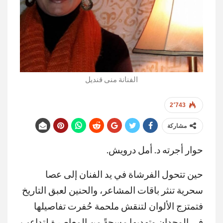
الفنانة منى قنديل
2٬743
مشاركة
حوار أجرته د. أمل درويش.
حين تتحول الفرشاة في يد الفنان إلى عصا
سحرية تنثر باقات المشاعر، والحنين لعبق التاريخ
فتمتزج الألوان لتنقش ملحمة حُفرت تفاصيلها
في الوجدان وتهديها مسحةً من المعاصرة لتداعب