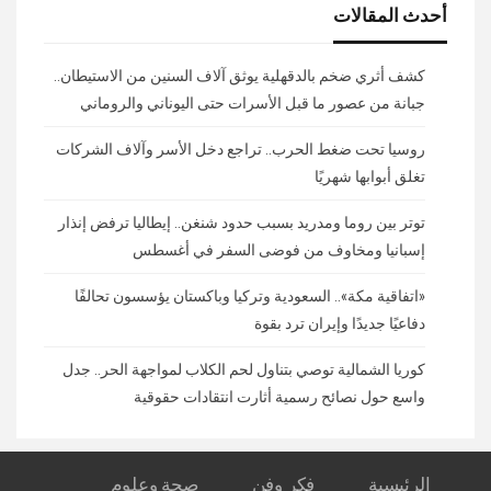
أحدث المقالات
كشف أثري ضخم بالدقهلية يوثق آلاف السنين من الاستيطان..
جبانة من عصور ما قبل الأسرات حتى اليوناني والروماني
روسيا تحت ضغط الحرب.. تراجع دخل الأسر وآلاف الشركات
تغلق أبوابها شهريًا
توتر بين روما ومدريد بسبب حدود شنغن.. إيطاليا ترفض إنذار
إسبانيا ومخاوف من فوضى السفر في أغسطس
«اتفاقية مكة».. السعودية وتركيا وباكستان يؤسسون تحالفًا
دفاعيًا جديدًا وإيران ترد بقوة
كوريا الشمالية توصي بتناول لحم الكلاب لمواجهة الحر.. جدل
واسع حول نصائح رسمية أثارت انتقادات حقوقية
الرئيسية
فكر وفن
صحة وعلوم