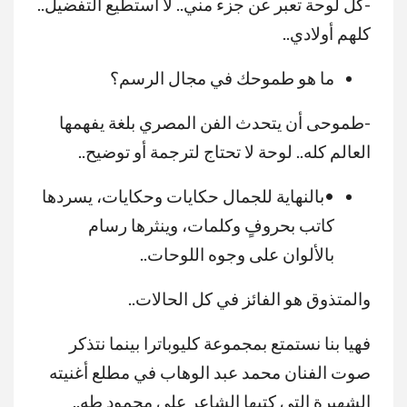
-كل لوحة تعبر عن جزء مني.. لا أستطيع التفضيل..
كلهم أولادي..
ما هو طموحك في مجال الرسم؟
-طموحى أن يتحدث الفن المصري بلغة يفهمها
العالم كله.. لوحة لا تحتاج لترجمة أو توضيح..
•بالنهاية للجمال حكايات وحكايات، يسردها
كاتب بحروفٍ وكلمات، وينثرها رسام
بالألوان على وجوه اللوحات..
والمتذوق هو الفائز في كل الحالات..
فهيا بنا نستمتع بمجموعة كليوباترا بينما نتذكر
صوت الفنان محمد عبد الوهاب في مطلع أغنيته
الشهيرة التي كتبها الشاعر علي محمود طه..