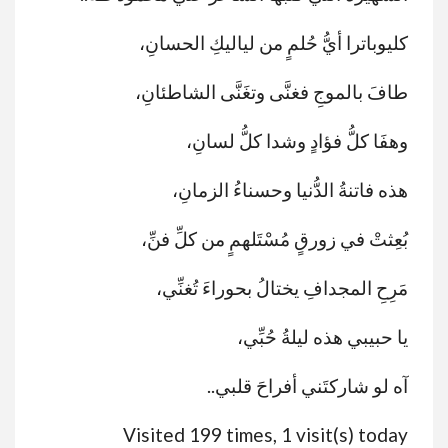
كليوباترا أيُّ حُلمٍ من لياليكِ الحسانِ،
طافَ بالموجِ فغنَّى وتغَنَّى الشاطئانِ،
وهفَا كلُّ فؤادٍ وشدا كلُّ لسانِ،
هذه فاتنةُ الدُّنيا وحسناءُ الزمانِ،
بُعِثتْ في زورقٍ مُسْتَلهمٍ من كلِّ فنِّ،
مَرِحِ المجدافِ يختالُ بحوراءَ تُغنِّي،
يا حبيبي هذه ليلةُ حُبِّي،
آه لو شاركتَني أفراحَ قلبي..
Visited 199 times, 1 visit(s) today