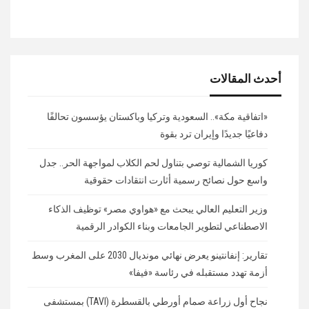
أحدث المقالات
«اتفاقية مكة».. السعودية وتركيا وباكستان يؤسسون تحالفًا
دفاعيًا جديدًا وإيران ترد بقوة
كوريا الشمالية توصي بتناول لحم الكلاب لمواجهة الحر.. جدل
واسع حول نصائح رسمية أثارت انتقادات حقوقية
وزير التعليم العالي يبحث مع «هواوي مصر» توظيف الذكاء
الاصطناعي لتطوير الجامعات وبناء الكوادر الرقمية
تقارير: إنفانتينو يعرض نهائي مونديال 2030 على المغرب وسط
أزمة تهدد مستقبله في رئاسة «فيفا»
نجاح أول زراعة صمام أورطي بالقسطرة (TAVI) بمستشفى