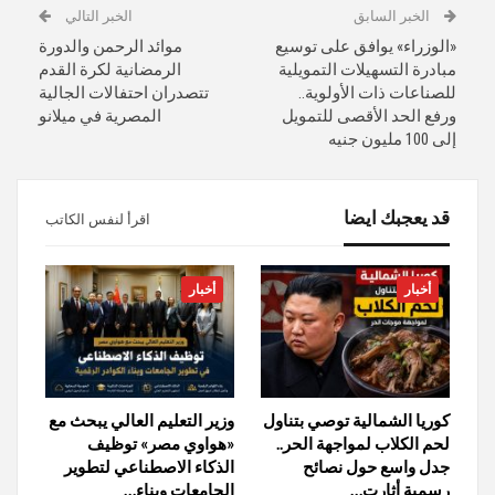
الخبر السابق
الخبر التالي
«الوزراء» يوافق على توسيع
موائد الرحمن والدورة
مبادرة التسهيلات التمويلية
الرمضانية لكرة القدم
للصناعات ذات الأولوية..
تتصدران احتفالات الجالية
ورفع الحد الأقصى للتمويل
المصرية في ميلانو
إلى 100 مليون جنيه
قد يعجبك ايضا
اقرأ لنفس الكاتب
أخبار
أخبار
كوريا الشمالية توصي بتناول
وزير التعليم العالي يبحث مع
لحم الكلاب لمواجهة الحر..
«هواوي مصر» توظيف
جدل واسع حول نصائح
الذكاء الاصطناعي لتطوير
رسمية أثارت…
الجامعات وبناء…