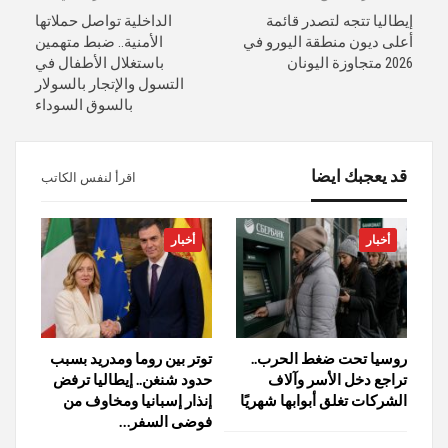
إيطاليا تتجه لتصدر قائمة
الداخلية تواصل حملاتها
أعلى ديون منطقة اليورو في
الأمنية.. ضبط متهمين
2026 متجاوزة اليونان
باستغلال الأطفال في
التسول والإتجار بالسولار
بالسوق السوداء
قد يعجبك ايضا
اقرأ لنفس الكاتب
أخبار
أخبار
روسيا تحت ضغط الحرب..
توتر بين روما ومدريد بسبب
تراجع دخل الأسر وآلاف
حدود شنغن.. إيطاليا ترفض
الشركات تغلق أبوابها شهريًا
إنذار إسبانيا ومخاوف من
فوضى السفر…