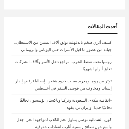
أحدث المقالات
كشف أثري ضخم بالدقهلية يوثق آلاف السنين من الاستيطان..
جبانة من عصور ما قبل الأسرات حتى اليوناني والروماني
روسيا تحت ضغط الحرب.. تراجع دخل الأسر وآلاف الشركات
تغلق أبوابها شهريًا
توتر بين روما ومدريد بسبب حدود شنغن.. إيطاليا ترفض إنذار
إسبانيا ومخاوف من فوضى السفر في أغسطس
«اتفاقية مكة».. السعودية وتركيا وباكستان يؤسسون تحالفًا
دفاعيًا جديدًا وإيران ترد بقوة
كوريا الشمالية توصي بتناول لحم الكلاب لمواجهة الحر.. جدل
واسع حول نصائح رسمية أثارت انتقادات حقوقية