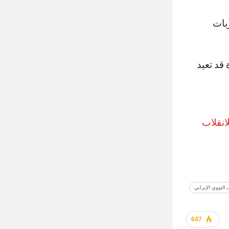
بات
قد تعيد
انقلاب
 النووي الإيراني
647