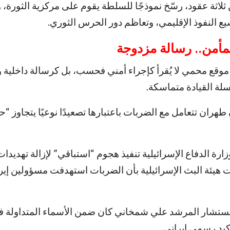
لاثة عقود، رسّخ نموذجًا للسلطة يقوم على مركزية الثورة، 
ع النفوذ الإقليمي، وتعاظم دور الحرس الثوري.
مأمن.. رسالة مزدوجة
موقع محمي لا يُقرأ كإجراء أمني فحسب، بل كرسالة داخلية و
لسلة القيادة متماسكة.
طهران تتعامل مع الضربات باعتبارها تصعيدًا نوعيًا يتجاوز “حاد
زارة الدفاع الإسرائيلية تنفيذ هجوم “استباقي” لإزالة تهديدا
ت هيئة البث الإسرائيلية بأن الضربات استهدفت مسؤولين إيرا
ستشار المرشد علي شمخاني كان ضمن الأسماء المتداولة ف
كيد رسمي إيراني.