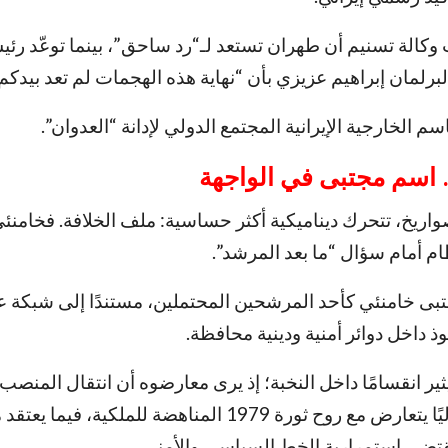
وكالة تسنيم أن طهران تستعد لـ“رد ساحق”، بينما توعّد رئي
برلمان إبراهيم عزيزي بأن “نهاية هذه الهجمات لم تعد بيدكم”
م الخارجية الإيرانية المجتمع الدولي لإدانة “العدوان”.
. اسم مجتبى في الواجهة
واريخ، تتحرك ديناميكية أكثر حساسية: ملف الخلافة. فخامنئ
م أمام سؤال “ما بعد المرشد”.
تبى خامنئي كأحد المرشحين المحتملين، مستندًا إلى شبكة ع
 داخل دوائر أمنية ودينية محافظة.
ير انقسامًا داخل النخبة؛ إذ يرى معارضوه أن انتقال المنصب ور
سيشكّل تحوّلًا سلاليًا يتعارض مع روح ثورة 1979 المناهضة للملكية،
تضي استمرارية الخط السياسي والأمني.