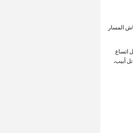
ماش المسار
حتمال اتساع
تل أبيب،