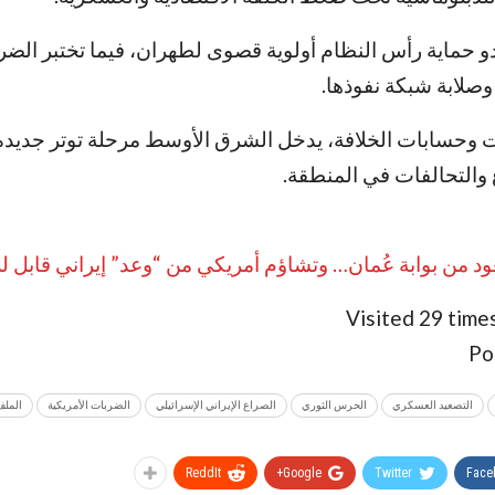
دو حماية رأس النظام أولوية قصوى لطهران، فيما تختبر الضر
صلابة شبكة نفوذها.
وحسابات الخلافة، يدخل الشرق الأوسط مرحلة توتر جديدة 
التحالفات في المنطقة.
 من بوابة عُمان… وتشاؤم أمريكي من “وعد” إيراني قابل لل
Visited 29 times
Po
التصعيد العسكري
الحرس الثوري
الصراع الإيراني الإسرائيلي
الضربات الأمريكية
الملف
ReddIt
Google+
Twitter
Face