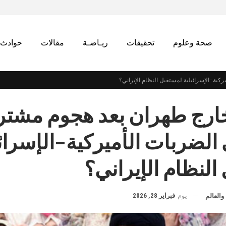
صحة وعلوم
تحقيقات
ريـاضـة
مقالات
حوادث
كية–الإسرائيلية لمستقبل النظام الإيراني؟
ارج طهران بعد هجوم مشتر
 الضربات الأميركية–الإسرائي
النظام الإيراني؟
يوم
فبراير 28, 2026
والعالم