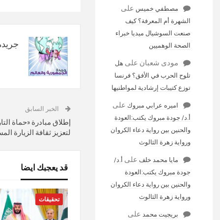
على
مصطفي خميس
الشهرة أم المعرفة؟ كيف
صنعت السوشيال ميديا خبراء
جريدة 
الصحة الوهميين
مودى شعبان
على
هل
تلوح الحرب في الأفق؟ فرنسا
توزع كتيبات إرشادية لمواطنيها
على
اميره عرابي مبروك
الخبر السابق
أ.د/ جودة مبروك يكتب:العودة
إطلاق مبادرة «حماة التا
والحنين بين رواية دعاء الكروان
لتعزيز ثقافة الزيارة الم
ورواية زهرة الثالوث
على
مايا محمد خلف
أ.د/
قد يعجبك ايضا
جودة مبروك يكتب:العودة
والحنين بين رواية دعاء الكروان
ورواية زهرة الثالوث
تحقيقات
على
بريجيت محمد