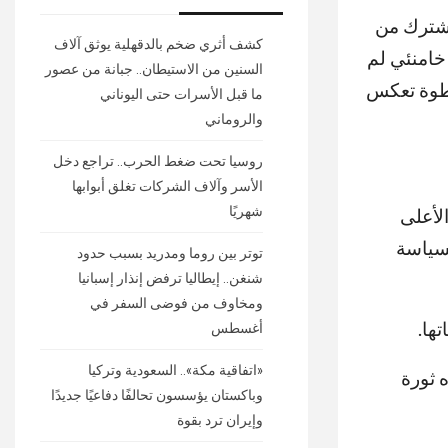
مشترك من
كشف أثري ضخم بالدقهلية يوثق آلاف
 خامنئي لم
السنين من الاستيطان.. جبانة من عصور
خطوة تعكس
ما قبل الأسرات حتى اليوناني
والروماني
روسيا تحت ضغط الحرب.. تراجع دخل
الأسر وآلاف الشركات تغلق أبوابها
شهريًا
الأعلى
لسياسة
توتر بين روما ومدريد بسبب حدود
شنغن.. إيطاليا ترفض إنذار إسبانيا
ومخاوف من فوضى السفر في
ها.
أغسطس
«اتفاقية مكة».. السعودية وتركيا
وجوه ثورة
وباكستان يؤسسون تحالفًا دفاعيًا جديدًا
وإيران ترد بقوة