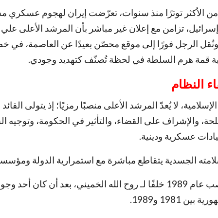
 من الأكثر توترًا منذ سنوات، تعرّضت إيران لهجوم عسكري 
إسرائيل، تزامن مع إعلان غير مباشر بأن المرشد الأعلى علي
نُقل الرجل فورًا إلى موقع محصّن بعيدًا عن العاصمة، في 
ة قمة هرم السلطة في لحظة تُصنّف كتهديد وجودي.
قاء النظام
إسلامية، لا يُعدّ المرشد الأعلى منصبًا رمزيًا؛ إذ يتولى القائد 
لحة، والإشراف على القضاء، والتأثير في الحكومة، وتوجيه ا
يادات عسكرية ودينية.
مته الجسدية يتقاطع مباشرة مع استمرارية الدولة ومؤسسات
تولّى خامنئي المنصب عام 1989 خلفًا لـ روح الله الخميني، بعد أن كان أحد 