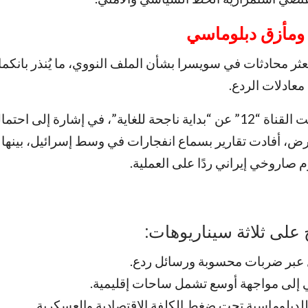
 ومأزق دبلوماسي
عثر محادثات في سويسرا بشأن الملف النووي، ما يُنذر بانك
معادلات الردع.
وفي تل أبيب، تحدثت القناة “12” عن “بداية ناجحة للغاية”، في إشارة إلى ا
رض، أفادت تقارير بسماع انفجارات في وسط إسرائيل، بينها 
صاروخي إيراني ردًا على العملية.
على ثلاثة سيناريوهات:
ل عبر ضربات محسوبة ورسائل ردع.
ي إلى مواجهة أوسع تشمل ساحات إقليمية.
لدبلوماسية تحت ضغط الكلفة الاقتصادية والعسكرية.