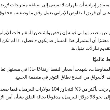
صادر إيرانية أن طهران لا تسعى إلى صياغة مقترحات لإرضاء
على أن فريق التفاوض الإيراني يعمل وفق ما وصفته بـ«حقو
عن مصدر إيراني قوله إن رفض واشنطن للمقترحات الإيرانية ل
برًا أن استمرار هذا المسار قد يكون «أفضل» إذا لم تكن ال
ديم تنازلات متبادلة.
 عالميًا
المفاوضات، شهدت أسعار النفط ارتفاعًا حادًا في مستهل تعا
الأسواق من اتساع نطاق التوتر في منطقة الخليج.
وارتفعت عقود خام برنت بأكثر من 3% لتتجاوز 104 دولارات للبرم
تكساس الأمريكي إلى نحو 98 دولارًا للبرميل، مدفوعًا بحالة القلق بشأن أمن