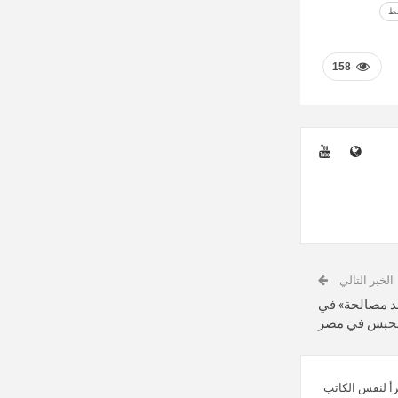
سط
158
الخبر التالي
د مصالحة» في
الحبس في مصر
رأ لنفس الكاتب