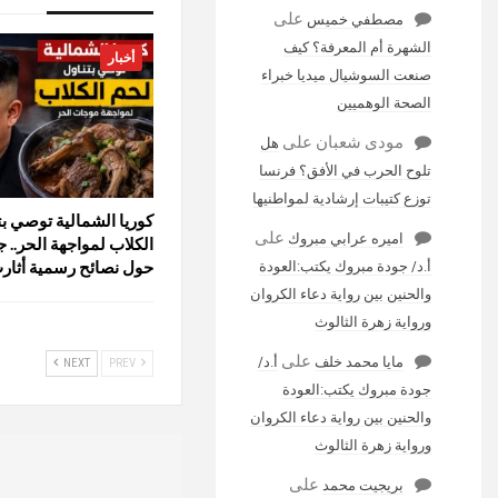
على
مصطفي خميس
الشهرة أم المعرفة؟ كيف
أخبار
صنعت السوشيال ميديا خبراء
الصحة الوهميين
مودى شعبان
على
هل
تلوح الحرب في الأفق؟ فرنسا
توزع كتيبات إرشادية لمواطنيها
كوريا الشمالية توصي بت
على
اميره عرابي مبروك
الكلاب لمواجهة الحر.. 
حول نصائح رسمية أثار
أ.د/ جودة مبروك يكتب:العودة
والحنين بين رواية دعاء الكروان
ورواية زهرة الثالوث
على
مايا محمد خلف
أ.د/
NEXT
PREV
جودة مبروك يكتب:العودة
والحنين بين رواية دعاء الكروان
ورواية زهرة الثالوث
على
بريجيت محمد