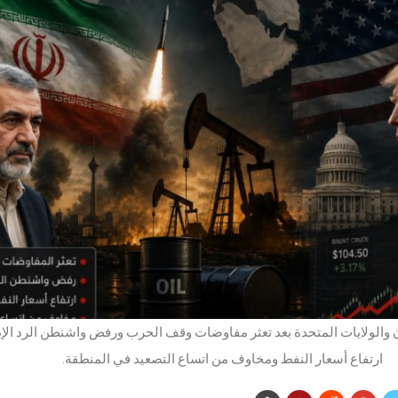
ان والولايات المتحدة بعد تعثر مفاوضات وقف الحرب ورفض واشنطن الرد ال
ارتفاع أسعار النفط ومخاوف من اتساع التصعيد في المنطقة.