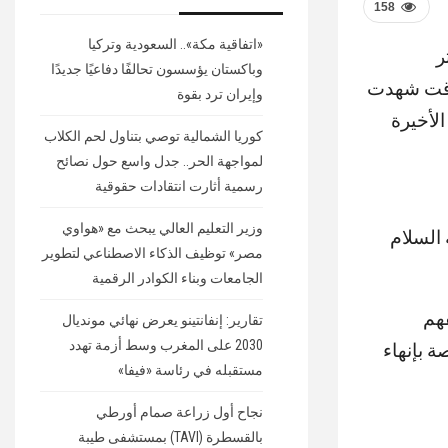
158
«اتفاقية مكة».. السعودية وتركيا
ر
وباكستان يؤسسون تحالفًا دفاعيًا جديدًا
 وقت شهدت
وإيران ترد بقوة
الأخيرة
كوريا الشمالية توصي بتناول لحم الكلاب
لمواجهة الحر.. جدل واسع حول نصائح
رسمية أثارت انتقادات حقوقية
وزير التعليم العالي يبحث مع «هواوي
 السلام
مصر» توظيف الذكاء الاصطناعي لتطوير
الجامعات وبناء الكوادر الرقمية
هم
تقارير: إنفانتينو يعرض نهائي مونديال
2030 على المغرب وسط أزمة تهدد
ة بإنهاء
مستقبله في رئاسة «فيفا»
نجاح أول زراعة صمام أورطي
بالقسطرة (TAVI) بمستشفى طيبة