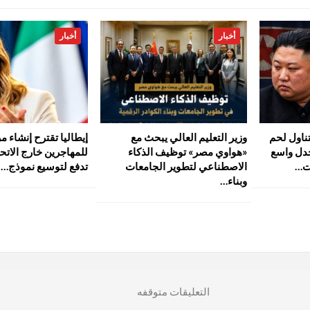
أخبار
أخبار
ناول لحم
وزير التعليم العالي يبحث مع
إيطاليا تقترح إنشاء مر
جدل واسع
«هواوي مصر» توظيف الذكاء
للمهاجرين خارج الاتحا
ت…
الاصطناعي لتطوير الجامعات
تدفع لتوسيع نموذج…
وبناء…
التعليقات متوقفه