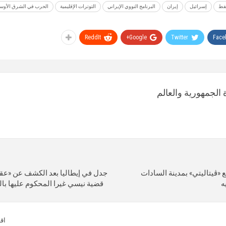
نفط
إسرائيل
إيران
البرنامج النووي الإيراني
التوترات الإقليمية
الحرب في الشرق الأو
ReddIt
Google+
Twitter
Face
الجمهورية والعالم
 «ڤيتاليتي» بمدينة السادات
جدل في إيطاليا بعد الكشف عن «عق
قضية نيسي غيرا المحكوم عليها ب
اق