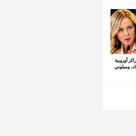
اكز أوروبية
د.. وميلوني