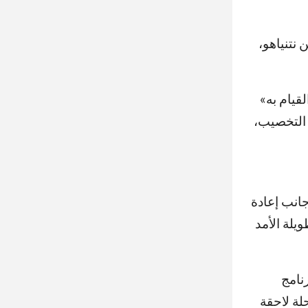
 نتنياهو،
يزال يتعين القيام به»
 التخصيب،
انب إعادة
يلة الأمد
نامج
رحلة لاحقة