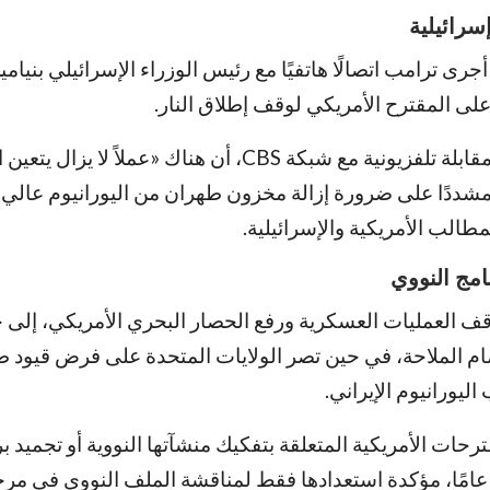
سرائيلية
ى ترامب اتصالًا هاتفيًا مع رئيس الوزراء الإسرائيلي بنيامين
على المقترح الأمريكي لوقف إطلاق النار.
وأكد نتنياهو، خلال مقابلة تلفزيونية مع شبكة CBS، أن هناك «عملاً لا 
، مشددًا على ضرورة إزالة مخزون طهران من اليورانيوم عالي
لمطالب الأمريكية والإسرائيلية.
امج النووي
 العمليات العسكرية ورفع الحصار البحري الأمريكي، إلى ج
م الملاحة، في حين تصر الولايات المتحدة على فرض قيود طو
ليورانيوم الإيراني.
حات الأمريكية المتعلقة بتفكيك منشآتها النووية أو تجميد بر
لتخصيب لمدة 20 عامًا، مؤكدة استعدادها فقط لمناقشة الملف النووي في م