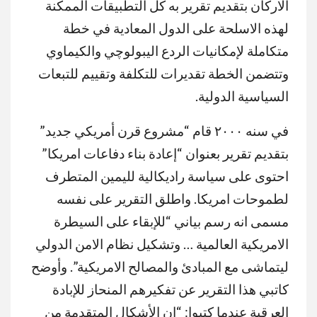
الاركان بتقديم تقرير به كل التطبيقات الممكنة
لهذه الاسلحة على الدول المعادية في خطة
متكاملة لإمكانيات الردع اليبولوچي والكيماوي
وتتضمن الخطة تقديرات للتكلفة وتقييم للتبعات
السياسية الدولية.
في سنه ٢٠٠٠ قام “مشروع قرن أمريكي جديد”
بتقديم تقرير بعنوان “إعادة بناء دفاعات امريكا”
احتوى على سياسة راديكالية لليمين المتطرف
لطموحات امريكا. واطلق التقرير على نفسه
مسمى انه رسم بياني “للإبقاء على السيطرة
الامريكية العالمية … وتشكيل نظام الامن الدولي
ليتماشى مع المبادئ والمصالح الامريكية”. وأوضح
كاتبي هذا التقرير عن تفكيرهم المنحاز للإبادة
العرقية عندما كتبوا: “ان الأشكال المتقدمة من