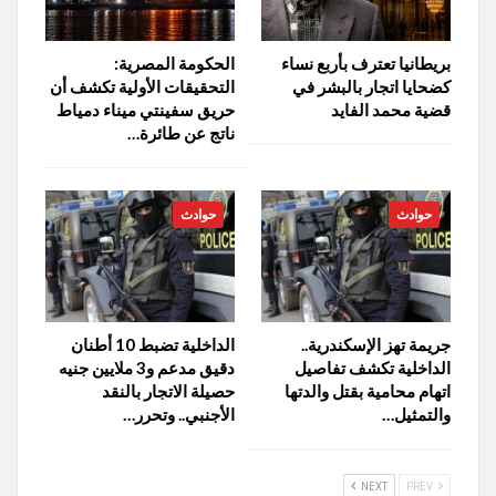
بريطانيا تعترف بأربع نساء
الحكومة المصرية:
كضحايا اتجار بالبشر في
التحقيقات الأولية تكشف أن
قضية محمد الفايد
حريق سفينتي ميناء دمياط
ناتج عن طائرة…
حوادث
حوادث
جريمة تهز الإسكندرية..
الداخلية تضبط 10 أطنان
الداخلية تكشف تفاصيل
دقيق مدعم و3 ملايين جنيه
اتهام محامية بقتل والدتها
حصيلة الاتجار بالنقد
والتمثيل…
الأجنبي.. وتحرر…
NEXT
PREV