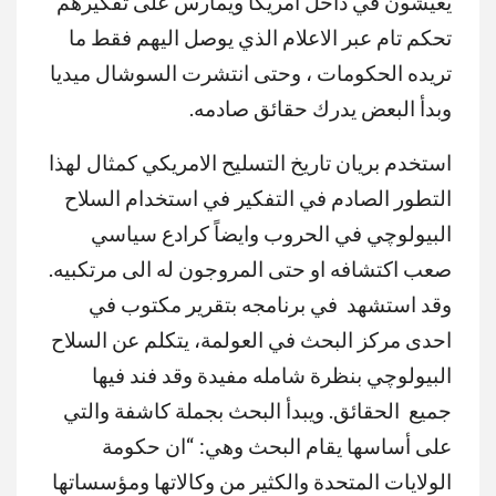
يعيشون في داخل امريكا ويمارس على تفكيرهم
تحكم تام عبر الاعلام الذي يوصل اليهم فقط ما
تريده الحكومات ، وحتى انتشرت السوشال ميديا
وبدأ البعض يدرك حقائق صادمه.
استخدم بريان تاريخ التسليح الامريكي كمثال لهذا
التطور الصادم في التفكير في استخدام السلاح
البيولوچي في الحروب وايضاً كرادع سياسي
صعب اكتشافه او حتى المروجون له الى مرتكبيه.
وقد استشهد في برنامجه بتقرير مكتوب في
احدى مركز البحث في العولمة، يتكلم عن السلاح
البيولوچي بنظرة شامله مفيدة وقد فند فيها
جميع الحقائق. ويبدأ البحث بجملة كاشفة والتي
على أساسها يقام البحث وهي: “ان حكومة
الولايات المتحدة والكثير من وكالاتها ومؤسساتها