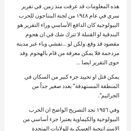
هذه المعلومات قد عرفت منذ زمن. في تقرير
سري في عام ١٩٤٨ من لجنة البنتاجون للحرب
البيولوجية كان الدافع الأساسي وراء التقرير هو
البندقية او القنبلة لا تترك شك في ان هجوم
مقصود قد وقع. ولكن لو …تفشي وباء عبر مدينة
مزدحمة فلا يمكن معرفة من قام بالهجوم وقد
حوى التقرير ايضا …
يمكن قتل او تحييد جزء كبير من السكان في
المنطقة المستهدفة” بعدد صغير جداً من
الجراثيم”.
وفي ١٩٥٦ نجد التصريح الواضح ان الحرب
البيولوجية والكيماوية يعتبرا جزء أساسي من
الاستراتيجية العسكرية للولايات المتحدة