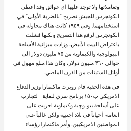
وتعاملاتها ولا توجد عليها اى عوائق وقد اعطي
الكونجرس للجيش تصريح “بالضربة الأولى” في
استخدامهما. وفي ١٩٥٩ كانت هناك محاوله في
الكونجرس لرفع هذا التصريح ولكنها فشلت
باعتراض البيت الأبيض، وزادت ميزانية الأسلحة
البيولوچية والكيماوية من ٧٥ مليون دولار الى
حوالى ٣٦٠ مليون دولار، وكان هذا مبلغ مهول في
أوائل الستينات من القرن الماضي.
في هذه الحقبة قام روبرت ماكنمارا وزير الدفاع
الامريكي ب١٥٠ برنامج سري للغاية لتجارب
على أسلحة بيولوچية وكيماوية اجريت على
العامة، أحياناً في بلاد اجنبية ولكن غالباً على
المواطنين الامريكيين. وأمر ماكنمارا رؤساء