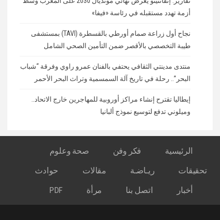
تقارير: إنفانتينو يعرض نهائي مونديال 2030 على المغرب وسط
أزمة تهدد مستقبله في رئاسة «فيفا»
نجاح أول زراعة صمام أورطي بالقسطرة (TAVI) بمستشفى
طيبة التخصصي بالأقصر ضمن التأمين الصحي الشامل
منتدى مدينتي الثقافي يحتفي بالفنان عمرو راوي وفرقة “شباب
البحر”.. رحلة في تاريخ آلة السمسمية وتراث البحر الأحمر
إيطاليا تقترح إنشاء مراكز أوروبية للمهاجرين خارج الاتحاد..
وميلوني تدفع لتوسيع نموذج ألبانيا
الرئيسية
فكر وفن
صحة وعلوم
تحقيقات
ريـاضـة
مقالات
حوادث
أخبار
اتصل بنا
مرأة
PDF