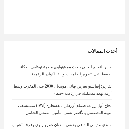
أحدث المقالات
وزير التعليم العالي يبحث مع «هواوي مصر» توظيف الذكاء
الاصطناعي لتطوير الجامعات وبناء الكوادر الرقمية
تقارير: إنفانتينو يعرض نهائي مونديال 2030 على المغرب وسط
أزمة تهدد مستقبله في رئاسة «فيفا»
نجاح أول زراعة صمام أورطي بالقسطرة (TAVI) بمستشفى
طيبة التخصصي بالأقصر ضمن التأمين الصحي الشامل
منتدى مدينتي الثقافي يحتفي بالفنان عمرو راوي وفرقة “شباب