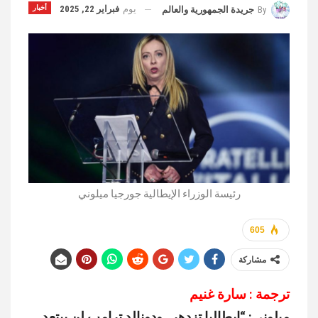
يوم
فبراير 22, 2025
أخبار
By
جريدة الجمهورية والعالم
رئيسة الوزراء الإيطالية جورجيا ميلوني
605
مشاركة
ترجمة : سارة غنيم
ميلوني: “إيطاليا تزدهر.. ودونالد ترامب لن يبتعد