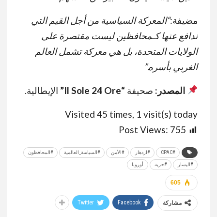
مضيفة:
“
المعركة السياسية من أجل القيم التي
ندافع عنها كـمحافظين ليست مقتصرة على
الولايات المتحدة، بل هي معركة تشمل العالم
الغربي بأسره
.”
المصدر
:
صحيفة
“Il Sole 24 Ore”
الإيطالية.
Visited 45 times, 1 visit(s) today
Post Views:
755
#CPAC
#ازدهار
#الأمن
#السياسة_العالمية
#المحافظون
#اليسار
#حرية
أوروبا
605
Twitter
Facebook
مشاركة