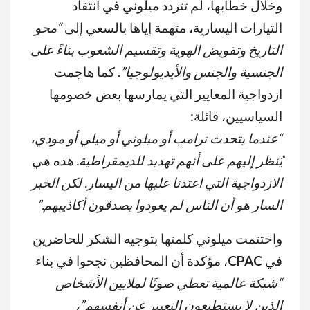
وخلال خطابها، لم تتردد ميلوني في انتقاد
التيارات اليسارية، متهمة إياها بالسعي إلى
“محو
التاريخ وتقويض الهوية وتقسيم الشعوب بناءً على
الجنسية والجنس والأيديولوجيا”
. كما هاجمت
ازدواجية المعايير التي يمارسها بعض خصومها
السياسيين، قائلة:
“
عندما يتحدث ترامب أو ميلوني أو ميلي أو مودي،
يُنظر إليهم على أنهم تهديد للديمقراطية. هذه هي
الازدواجية التي اعتدنا عليها من اليسار. لكن الخبر
السار هو أن الناس لم يعودوا يصدقون أكاذيبهم
.”
واختتمت ميلوني كلمتها بتوجيه الشكر للحاضرين
في
CPAC
، مؤكدة أن المحافظين نجحوا في بناء
“شبكة عالمية تعطي صوتًا لملايين الأشخاص
الذين لا يستطيعون التعبير عن أنفسهم”،