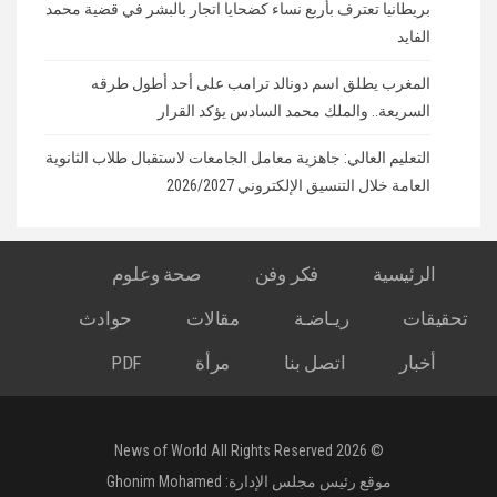
بريطانيا تعترف بأربع نساء كضحايا اتجار بالبشر في قضية محمد
الفايد
المغرب يطلق اسم دونالد ترامب على أحد أطول طرقه
السريعة.. والملك محمد السادس يؤكد القرار
التعليم العالي: جاهزية معامل الجامعات لاستقبال طلاب الثانوية
العامة خلال التنسيق الإلكتروني 2026/2027
الرئيسية
فكر وفن
صحة وعلوم
تحقيقات
ريـاضـة
مقالات
حوادث
أخبار
اتصل بنا
مرأة
PDF
© 2026 News of World All Rights Reserved
موقع رئيس مجلس الإدارة:
Ghonim Mohamed