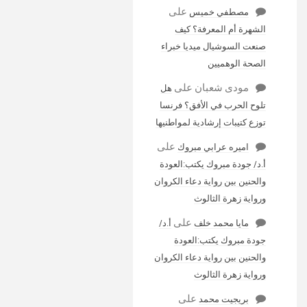
على
مصطفي خميس
الشهرة أم المعرفة؟ كيف
صنعت السوشيال ميديا خبراء
الصحة الوهميين
مودى شعبان
على
هل
تلوح الحرب في الأفق؟ فرنسا
توزع كتيبات إرشادية لمواطنيها
على
اميره عرابي مبروك
أ.د/ جودة مبروك يكتب:العودة
والحنين بين رواية دعاء الكروان
ورواية زهرة الثالوث
على
مايا محمد خلف
أ.د/
جودة مبروك يكتب:العودة
والحنين بين رواية دعاء الكروان
ورواية زهرة الثالوث
على
بريجيت محمد