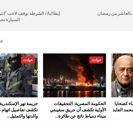
 بالعاشر من رمضان
إيطاليا// الشرطة توقف لاعب “انتر 
السيارة تحت
اق
حوادث
حوادث
اء كضحايا
الحكومة المصرية: التحقيقات
جريمة تهز الإسكندرية..
حمد الفايد
الأولية تكشف أن حريق سفينتي
تكشف تفاصيل اتهام م
ميناء دمياط ناتج عن طائرة…
والدتها والتمثيل…