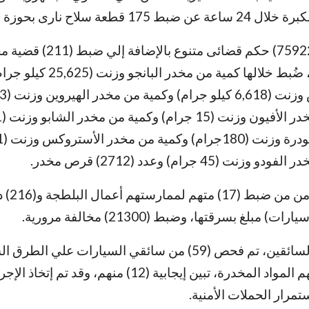
عة سلاح نارى بحوزة 145 متهم .
كما قامت بتنفيذ (75922) حكم قضائى متنوع با
بحوزة (228) متهم، ضُبط خلالها كمية من مخدر 
(45 جرام) وعدد (2712) قرص مخدر.
أيضا نجت قوات
وفي مجال فحص السائقين، تم فحص (59) من سائقي السيارات علي الط
للكشف عن تعاطيهم المواد المخدرة، تبين إيجابية (12) منهم، وقد تم إت
تمرار الحملات الأمنية.