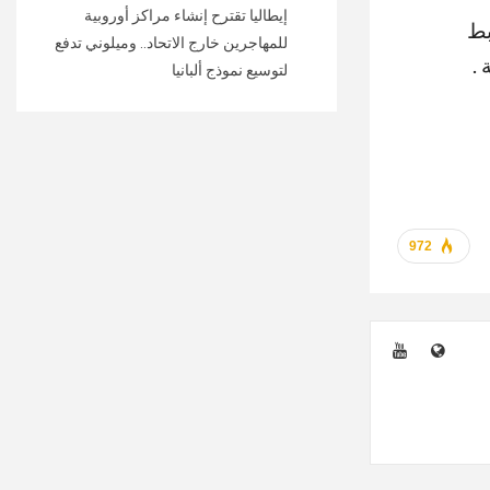
إيطاليا تقترح إنشاء مراكز أوروبية
بط
للمهاجرين خارج الاتحاد.. وميلوني تدفع
 .
لتوسيع نموذج ألبانيا
972