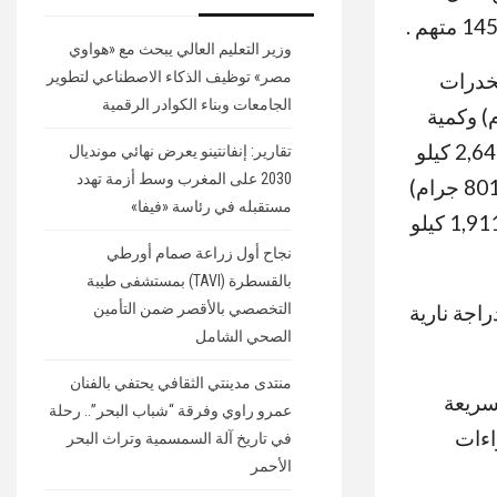
وزير التعليم العالي يبحث مع «هواوي
مصر» توظيف الذكاء الاصطناعي لتطوير
لإضافة إلي ضبط (211) قضية مخدرات
الجامعات وبناء الكوادر الرقمية
البانجو وزنت (25,625 كيلو جرام) وكمية
من مخدر الحشيش وزنت (6,618 كيلو جرام) وكمية من مخدر الهيروين وزنت (2,643 كيلو
تقارير: إنفانتينو يعرض نهائي مونديال
2030 على المغرب وسط أزمة تهدد
جرام) وكمية من مخدر الأفيون وزنت (15 جرام) وكمية من مخدر الشابو وزنت (801 جرام)
مستقبله في رئاسة «فيفا»
وكمية من مخدر البودرة وزنت (180جرام) وكمية من مخدر الأستروكس وزنت (1,911 كيلو
نجاح أول زراعة صمام أورطي
بالقسطرة (TAVI) بمستشفى طيبة
التخصصي بالأقصر ضمن التأمين
 الأمن من ضبط (17) متهم لممارستهم أعمال البلطجة و(216) دراجة نارية
الصحي الشامل
منتدى مدينتي الثقافي يحتفي بالفنان
رق السريعة
عمرو راوي وفرقة “شباب البحر”.. رحلة
خاذ الإجراءات
في تاريخ آلة السمسمية وتراث البحر
الأحمر