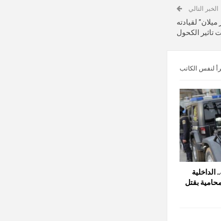
الخبر التالي
ميلان” لقيادته
 تاثير الكحول
رأ لنفس الكاتب
 الداخلية
حامية بقتل