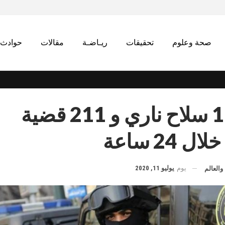
صحة وعلوم
تحقيقات
ريـاضـة
مقالات
حوادث
ضبط 175 سلاح ناري و 211 قضية
24 ساعة
يوم
يوليو 11, 2020
والعالم