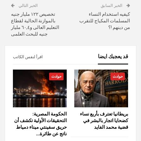
الخبر السابق
الخبر التالي
كيفيه استخدام النساء
تخصيص ١٢٢ مليار جنيه
المسلمات المكياج للتقرب
بالموازنة الحالية لقطاع
من دينهم !؟
التعليم العالى و٦٠,٤ مليار
جنيه للبحث العلمى
قد يعجبك ايضا
اقرأ لنفس الكاتب
حوادث
حوادث
بريطانيا تعترف بأربع نساء
الحكومة المصرية:
كضحايا اتجار بالبشر في
التحقيقات الأولية تكشف أن
قضية محمد الفايد
حريق سفينتي ميناء دمياط
ناتج عن طائرة…