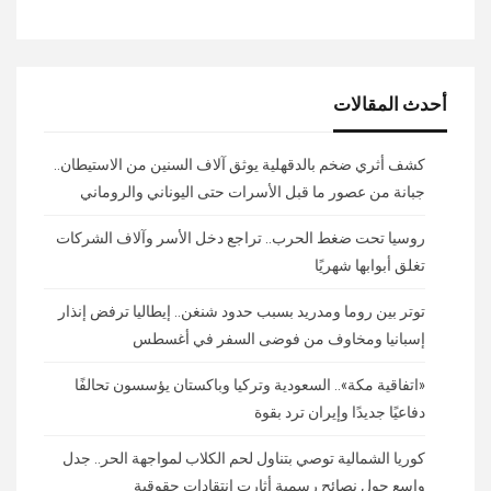
أحدث المقالات
كشف أثري ضخم بالدقهلية يوثق آلاف السنين من الاستيطان..
جبانة من عصور ما قبل الأسرات حتى اليوناني والروماني
روسيا تحت ضغط الحرب.. تراجع دخل الأسر وآلاف الشركات
تغلق أبوابها شهريًا
توتر بين روما ومدريد بسبب حدود شنغن.. إيطاليا ترفض إنذار
إسبانيا ومخاوف من فوضى السفر في أغسطس
«اتفاقية مكة».. السعودية وتركيا وباكستان يؤسسون تحالفًا
دفاعيًا جديدًا وإيران ترد بقوة
كوريا الشمالية توصي بتناول لحم الكلاب لمواجهة الحر.. جدل
واسع حول نصائح رسمية أثارت انتقادات حقوقية