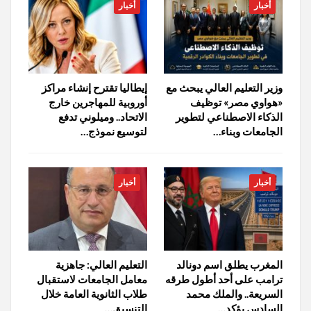
أخبار
أخبار
وزير التعليم العالي يبحث مع
إيطاليا تقترح إنشاء مراكز
«هواوي مصر» توظيف
أوروبية للمهاجرين خارج
الذكاء الاصطناعي لتطوير
الاتحاد.. وميلوني تدفع
الجامعات وبناء…
لتوسيع نموذج…
أخبار
أخبار
المغرب يطلق اسم دونالد
التعليم العالي: جاهزية
ترامب على أحد أطول طرقه
معامل الجامعات لاستقبال
السريعة.. والملك محمد
طلاب الثانوية العامة خلال
السادس يؤكد…
التنسيق…