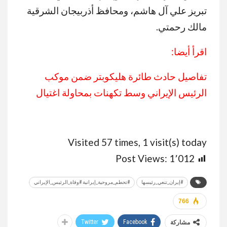
تبريز علي آل هاشم، ومحافظ أذربيجان الشرقية
مالك رحمتي.
اقرأ أيضا:
تفاصيل حادث طائرة هليكوبتر ضمن موكب
الرئيس الإيراني وسط تكهنات بمحاولة اغتيال
Visited 57 times, 1 visit(s) today
Post Views:
1٬012
#إيران_تنعي_رئيسها
#تحطم_مروحية_إيرانية #وفاة_الرئيس_الإيراني
766
Twitter
Facebook
مشاركة