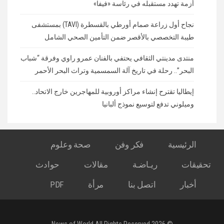
أزمة تهدد مستقبله في رئاسة «فيفا»
نجاح أول زراعة صمام أورطي بالقسطرة (TAVI) بمستشفى
طيبة التخصصي بالأقصر ضمن التأمين الصحي الشامل
منتدى مدينتي الثقافي يحتفي بالفنان عمرو راوي وفرقة “شباب
البحر”.. رحلة في تاريخ آلة السمسمية وتراث البحر الأحمر
إيطاليا تقترح إنشاء مراكز أوروبية للمهاجرين خارج الاتحاد..
وميلوني تدفع لتوسيع نموذج ألبانيا
الرئيسية
فكر وفن
صحة وعلوم
تحقيقات
ريـاضـة
مقالات
حوادث
أخبار
اتصل بنا
مرأة
PDF
© 2026 News of World All Rights Reserved