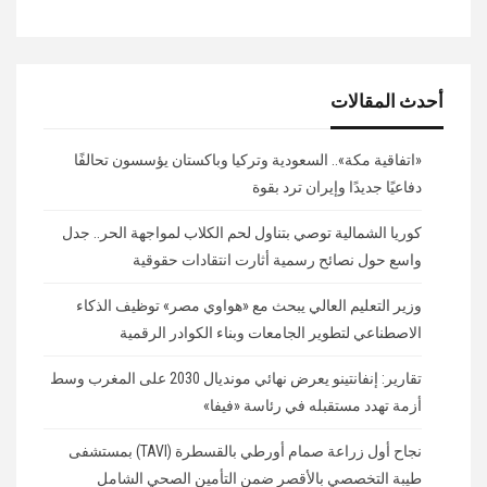
أحدث المقالات
«اتفاقية مكة».. السعودية وتركيا وباكستان يؤسسون تحالفًا
دفاعيًا جديدًا وإيران ترد بقوة
كوريا الشمالية توصي بتناول لحم الكلاب لمواجهة الحر.. جدل
واسع حول نصائح رسمية أثارت انتقادات حقوقية
وزير التعليم العالي يبحث مع «هواوي مصر» توظيف الذكاء
الاصطناعي لتطوير الجامعات وبناء الكوادر الرقمية
تقارير: إنفانتينو يعرض نهائي مونديال 2030 على المغرب وسط
أزمة تهدد مستقبله في رئاسة «فيفا»
نجاح أول زراعة صمام أورطي بالقسطرة (TAVI) بمستشفى
طيبة التخصصي بالأقصر ضمن التأمين الصحي الشامل