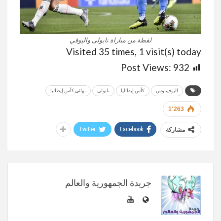
لقطة من مباراة نابولى واليوفي
Visited 35 times, 1 visit(s) today
Post Views:
932
اليوفينتوس
كأس إيطاليا
نابولي
نهائي كأس إيطاليا
1٬263
Twitter
Facebook
مشاركة
جريدة الجمهورية والعالم