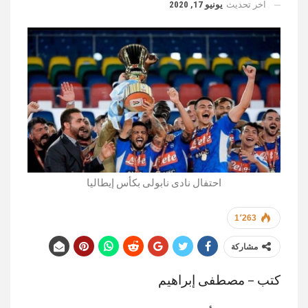
اخر تحديث
يونيو 17, 2020
احتفال نادى نابولى بكأس إيطاليا
1٬263
مشاركة
كتب – مصطفى إبراهيم