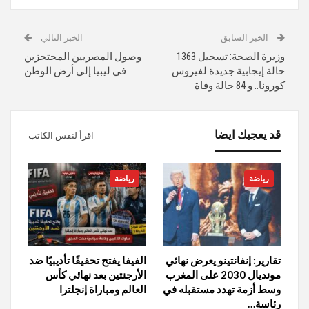
الخبر السابق
الخبر التالي
وزيرة الصحة: تسجيل 1363
وصول المصريين المحتجزين
حالة إيجابية جديدة لفيروس
في ليبيا إلي أرض الوطن
كورونا.. و 84 حالة وفاة
قد يعجبك ايضا
اقرأ لنفس الكاتب
رياضة
رياضة
تقارير: إنفانتينو يعرض نهائي
الفيفا يفتح تحقيقًا تأديبيًا ضد
مونديال 2030 على المغرب
الأرجنتين بعد نهائي كأس
وسط أزمة تهدد مستقبله في
العالم ومباراة إنجلترا
رئاسة…