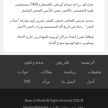
نجاح أول زراعة صمام أورطي بالقسطرة (TAVI) بمستشفى
طيبة التخصصي بالأقصر ضمن التأمين الصحي الشامل
منتدى مدينتي الثقافي يحتفي بالفنان عمرو راوي وفرقة “شباب
البحر”.. رحلة في تاريخ آلة السمسمية وتراث البحر الأحمر
إيطاليا تقترح إنشاء مراكز أوروبية للمهاجرين خارج الاتحاد..
وميلوني تدفع لتوسيع نموذج ألبانيا
الرئيسية
فكر وفن
صحة وعلوم
تحقيقات
ريـاضـة
مقالات
حوادث
أخبار
اتصل بنا
مرأة
PDF
© 2026 News of World All Rights Reserved
موقع رئيس مجلس الإدارة:
Ghonim Mohamed