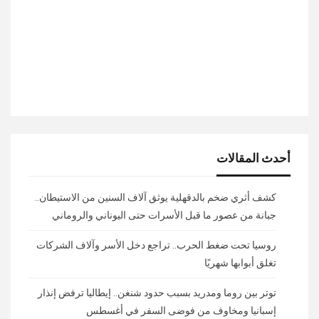
أحدث المقالات
كشف أثري ضخم بالدقهلية يوثق آلاف السنين من الاستيطان..
جبانة من عصور ما قبل الأسرات حتى اليوناني والروماني
روسيا تحت ضغط الحرب.. تراجع دخل الأسر وآلاف الشركات
تغلق أبوابها شهريًا
توتر بين روما ومدريد بسبب حدود شنغن.. إيطاليا ترفض إنذار
إسبانيا ومخاوف من فوضى السفر في أغسطس