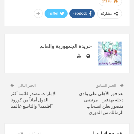
1٬178
Twitter
Facebook
مشاركة
جريدة الجمهورية والعالم
الخبر السابق
الخبر التالي
بعد فوز الأهلي على وادى
الإمارات تتصدر قائمة أكثر
دجلة بهدفين .. مرتضى
الدول أماناً من كورونا
منصور يعلن انسحاب
“اقليميا” والتاسع عالميا
الزمالك من الدوري
قد يعجبك ايضا
اقرأ لنفس الكاتب