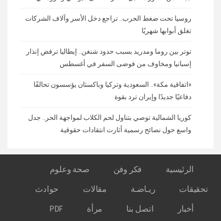
روسيا تحت ضغط الحرب.. تراجع دخل الأسر وآلاف الشركات
تغلق أبوابها شهريًا
توتر بين روما ومدريد بسبب حدود شنغن.. إيطاليا ترفض إنذار
إسبانيا ومخاوف من فوضى السفر في أغسطس
«اتفاقية مكة».. السعودية وتركيا وباكستان يؤسسون تحالفًا
دفاعيًا جديدًا وإيران ترد بقوة
كوريا الشمالية توصي بتناول لحم الكلاب لمواجهة الحر.. جدل
واسع حول نصائح رسمية أثارت انتقادات حقوقية
الرئيسية
فكر وفن
صحة وعلوم
تحقيقات
ريـاضـة
مقالات
حوادث
أخبار
اتصل بنا
مرأة
PDF