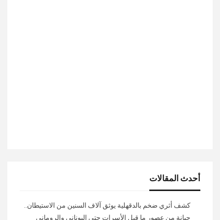
أحدث المقالات
كشف أثري ضخم بالدقهلية يوثق آلاف السنين من الاستيطان..
جبانة من عصور ما قبل الأسرات حتى اليوناني والروماني