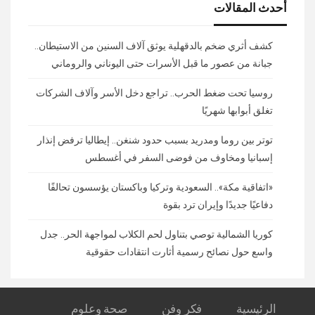
أحدث المقالات
كشف أثري ضخم بالدقهلية يوثق آلاف السنين من الاستيطان..
جبانة من عصور ما قبل الأسرات حتى اليوناني والروماني
روسيا تحت ضغط الحرب.. تراجع دخل الأسر وآلاف الشركات
تغلق أبوابها شهريًا
توتر بين روما ومدريد بسبب حدود شنغن.. إيطاليا ترفض إنذار
إسبانيا ومخاوف من فوضى السفر في أغسطس
«اتفاقية مكة».. السعودية وتركيا وباكستان يؤسسون تحالفًا
دفاعيًا جديدًا وإيران ترد بقوة
كوريا الشمالية توصي بتناول لحم الكلاب لمواجهة الحر.. جدل
واسع حول نصائح رسمية أثارت انتقادات حقوقية
الرئيسية
فكر وفن
صحة وعلوم