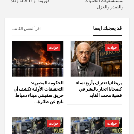
بمستشفيات الحميات
كورونا.. و 19 حالة وفاة
والصدر والعزل
قد يعجبك ايضا
اقرأ لنفس الكاتب
حوادث
حوادث
بريطانيا تعترف بأربع نساء
الحكومة المصرية:
كضحايا اتجار بالبشر في
التحقيقات الأولية تكشف أن
قضية محمد الفايد
حريق سفينتي ميناء دمياط
ناتج عن طائرة…
حوادث
حوادث