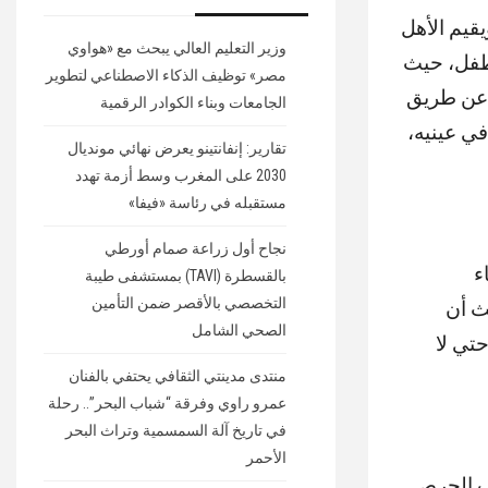
قيم الأهل
وزير التعليم العالي يبحث مع «هواوي
لطفل، حيث
مصر» توظيف الذكاء الاصطناعي لتطوير
 عن طريق
الجامعات وبناء الكوادر الرقمية
في عينيه،
تقارير: إنفانتينو يعرض نهائي مونديال
2030 على المغرب وسط أزمة تهدد
مستقبله في رئاسة «فيفا»
نجاح أول زراعة صمام أورطي
ء
بالقسطرة (TAVI) بمستشفى طيبة
التخصصي بالأقصر ضمن التأمين
ث أن
الصحي الشامل
تي لا
منتدى مدينتي الثقافي يحتفي بالفنان
عمرو راوي وفرقة “شباب البحر”.. رحلة
في تاريخ آلة السمسمية وتراث البحر
الأحمر
جب الحرص