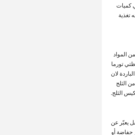
ي كميات
 تغذية
من المواد
ظتي تورما
باردة لان
ن الثلج
يس الثلج.
ل يعبّر عن
ر حفاضة أو