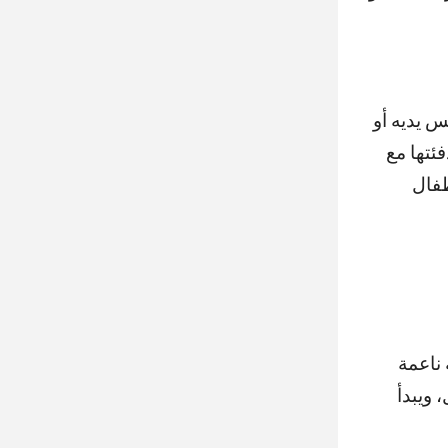
س يديه أو
ئتها مع
طفال
ناعمة
 ويبدأ