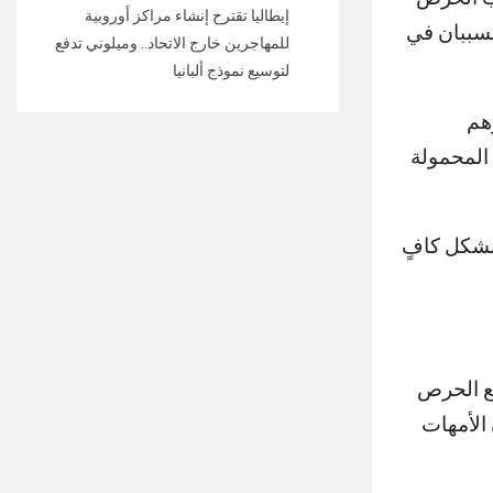
إيطاليا تقترح إنشاء مراكز أوروبية
تسببان في
للمهاجرين خارج الاتحاد.. وميلوني تدفع
لتوسيع نموذج ألبانيا
هم
المحمولة
بشكل كافٍ
مع الحرص
الأمهات