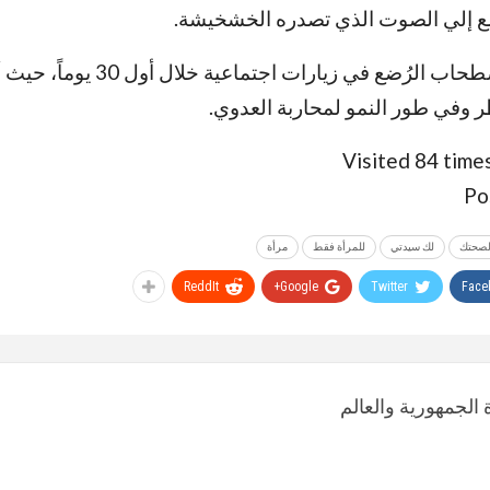
 إلي الصوت الذي تصدره الخشخيشة.
لا ينصح الخبراء باصطحاب الرُضع في زيارات اج
 وفي طور النمو لمحاربة العدوي.
Visited 84 times
Po
صحتك
لك سيدتي
للمرأة فقط
مرأة
ReddIt
Google+
Twitter
Face
الجمهورية والعالم