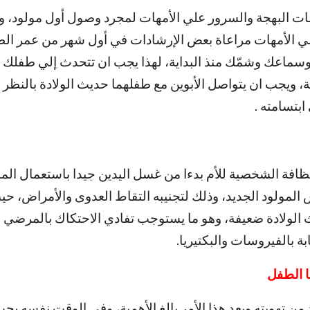
مات البهجة والسرور علي الأمهات لمجرد وصول أول مولود، وي
لي الأمهات مراعاة بعض الإرشادات في أول شهر من عمر ا
وسماعك وشمّك منذ البداية، لهذا يجب ان تتحدث إلي طفلك
 ويجب ان يتواصل الأبوين مع طفلهما حديث الولادة بالنظر 
ابتسامته .
النظافة الشخصية للأم بدءا من غسل اليدين جيدا باستعمال الما
المولود الجديد، وذلك لتجنيبه التقاط العدوى والأمراض، حي
الولادة ضعيفة، وهو ما يستوجب تفادي الاحتكاك بالمرضي ح
 بالفيروسات والبكتيريا.
ها الطفل
د من تهويته ويعد هذا الأمر بالغ الأهمية، وفي الوقت نفسه ي