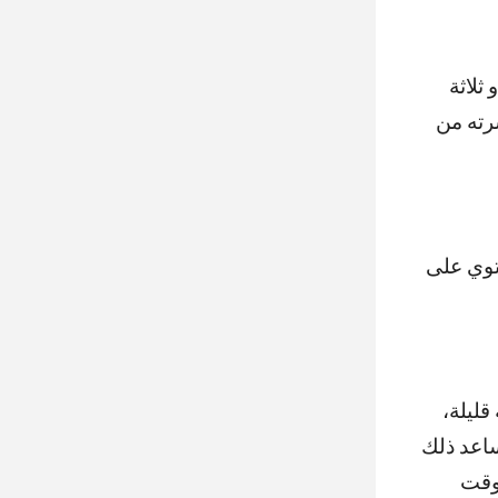
ثلاثة
رته من
توي على
ليلة،
اعد ذلك
وقت