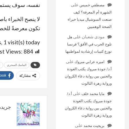
نفسه، سوف يستمع
على
مصطفي خميس
الشهرة أم المعرفة؟ كيف
صنعت السوشيال ميديا خبراء
الصحة الوهميين
تكون معرضةً للخطر
مودى شعبان
على
هل
, 1 visit(s) today
تلوح الحرب في الأفق؟ فرنسا
st Views:
884
توزع كتيبات إرشادية لمواطنيها
على
اميره عرابي مبروك
الماسك السحري
ل
أ.د/ جودة مبروك يكتب:العودة
book
مشاركة
والحنين بين رواية دعاء الكروان
ورواية زهرة الثالوث
على
مايا محمد خلف
أ.د/
جودة مبروك يكتب:العودة
جريدة 
والحنين بين رواية دعاء الكروان
ورواية زهرة الثالوث
على
بريجيت محمد