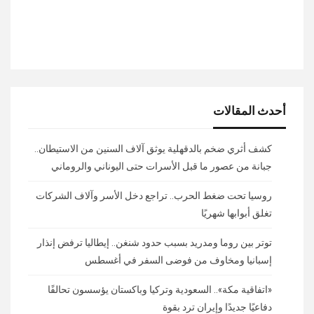
أحدث المقالات
كشف أثري ضخم بالدقهلية يوثق آلاف السنين من الاستيطان..
جبانة من عصور ما قبل الأسرات حتى اليوناني والروماني
روسيا تحت ضغط الحرب.. تراجع دخل الأسر وآلاف الشركات
تغلق أبوابها شهريًا
توتر بين روما ومدريد بسبب حدود شنغن.. إيطاليا ترفض إنذار
إسبانيا ومخاوف من فوضى السفر في أغسطس
«اتفاقية مكة».. السعودية وتركيا وباكستان يؤسسون تحالفًا
دفاعيًا جديدًا وإيران ترد بقوة