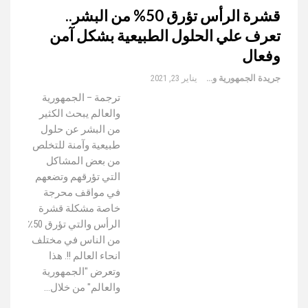
قشرة الرأس تؤرق 50% من البشر..
تعرف علي الحلول الطبيعية بشكل آمن
وفعال
جريدة الجمهورية والعالم
يناير 23, 2021
ترجمة – الجمهورية
والعالم يبحث الكثير
من البشر عن حلول
طبيعية وآمنة للتخلص
من بعض المشاكل
التي تؤرقهم وتضعهم
في مواقف محرجة
خاصة مشكلة قشرة
الرأس والتي تؤرق 50٪
من الناس في مختلف
انحاء العالم !!. هذا
وتعرض "الجمهورية
والعالم" من خلال…