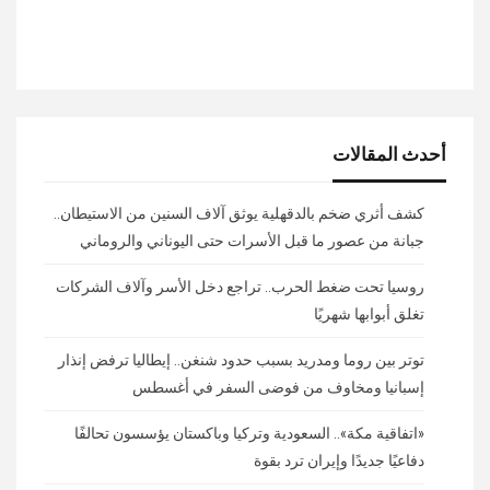
أحدث المقالات
كشف أثري ضخم بالدقهلية يوثق آلاف السنين من الاستيطان..
جبانة من عصور ما قبل الأسرات حتى اليوناني والروماني
روسيا تحت ضغط الحرب.. تراجع دخل الأسر وآلاف الشركات
تغلق أبوابها شهريًا
توتر بين روما ومدريد بسبب حدود شنغن.. إيطاليا ترفض إنذار
إسبانيا ومخاوف من فوضى السفر في أغسطس
«اتفاقية مكة».. السعودية وتركيا وباكستان يؤسسون تحالفًا
دفاعيًا جديدًا وإيران ترد بقوة