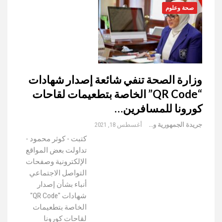
صحة وعلوم
وزارة الصحة تنفي شائعة إصدار شهادات
“QR Code” الخاصة بتطعيمات لقاحات
كورونا للمسافرين…
جريدة الجمهورية والعالم
أغسطس 18, 2021
كتبت - كوثر محمود -
تداولت بعض المواقع
الإلكترونية وصفحات
التواصل الاجتماعي
أنباء بشأن إصدار
شهادات "QR Code"
الخاصة بتطعيمات
لقاحات كورونا