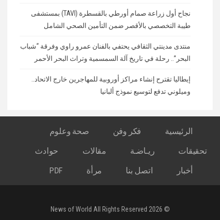
نجاح أول زراعة صمام أورطي بالقسطرة (TAVI) بمستشفى
طيبة التخصصي بالأقصر ضمن التأمين الصحي الشامل
منتدى مدينتي الثقافي يحتفي بالفنان عمرو راوي وفرقة “شباب
البحر”.. رحلة في تاريخ آلة السمسمية وتراث البحر الأحمر
إيطاليا تقترح إنشاء مراكز أوروبية للمهاجرين خارج الاتحاد..
وميلوني تدفع لتوسيع نموذج ألبانيا
الرئيسية
فكر وفن
صحة وعلوم
تحقيقات
ريـاضـة
مقالات
حوادث
أخبار
اتصل بنا
مرأة
PDF
© 2026 News of World All Rights Reserved