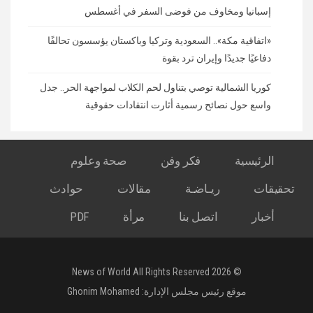
إسبانيا ومخاوف من فوضى السفر في أغسطس
«اتفاقية مكة».. السعودية وتركيا وباكستان يؤسسون تحالفًا
دفاعيًا جديدًا وإيران ترد بقوة
كوريا الشمالية توصي بتناول لحم الكلاب لمواجهة الحر.. جدل
واسع حول نصائح رسمية أثارت انتقادات حقوقية
الرئيسية
فكر وفن
صحة وعلوم
تحقيقات
ريـاضـة
مقالات
حوادث
أخبار
اتصل بنا
مرأة
PDF
© 2026 News of World All Rights Reserved
موقع رئيس مجلس الإدارة:
Ghonim Mohamed