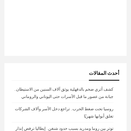
أحدث المقالات
كشف أثري ضخم بالدقهلية يوثق آلاف السنين من الاستيطان..
جبانة من عصور ما قبل الأسرات حتى اليوناني والروماني
روسيا تحت ضغط الحرب.. تراجع دخل الأسر وآلاف الشركات
تغلق أبوابها شهريًا
توتر بين روما ومدريد بسبب حدود شنغن.. إيطاليا ترفض إنذار