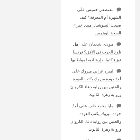
على
مصطفي خميس
الشهرة أم المعرفة؟ كيف
صنعت السوشيال ميديا خبراء
الصحة الوهميين
مودى شعبان
على
هل
تلوح الحرب في الأفق؟ فرنسا
توزع كتيبات إرشادية لمواطنيها
على
اميره عرابي مبروك
أ.د/ جودة مبروك يكتب:العودة
والحنين بين رواية دعاء الكروان
ورواية زهرة الثالوث
على
مايا محمد خلف
أ.د/
جودة مبروك يكتب:العودة
والحنين بين رواية دعاء الكروان
ورواية زهرة الثالوث