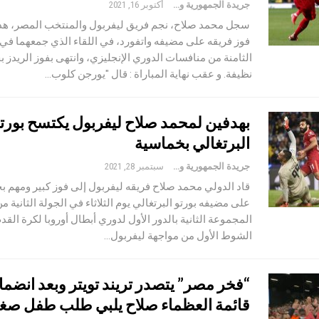
جريدة الجمهورية والعالم
أكتوبر 16, 2021
سجل محمد صلاح، نجم فريق ليفربول والمنتخب المصر، هدفً
فوز فريقه على مضيفه واتفورد، في اللقاء الذي جمعهما في 
الثامنة من منافسات الدوري الإنجليزي، وانتهى بفوز الريدز 
نظيفة. و عقب نهاية المباراة : قال "يورجن كلوب…
بهدفين لمحمد صلاح ليفربول يكتسح بورت
البرتغالي بخماسية
جريدة الجمهورية والعالم
سبتمبر 28, 2021
قاد الدولي محمد صلاح فريقه ليفربول إلى فوز كبير ومهم 
على مضيفه بورتو البرتغالي يوم الثلاثاء في الجولة الثانية م
المجموعة الثانية بالدور الأول لدوري أبطال أوروبا لكرة القدم
الشوط الأول من مواجهة ليفربول…
“فخر مصر” يتصدر تريند تويتر وبعد انضما
قائمة العظماء صلاح يلبي طلب طفل صغي