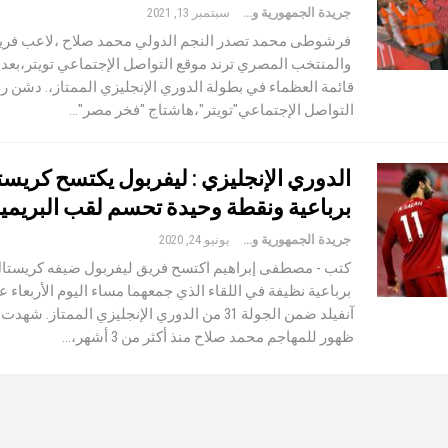
جريدة الجمهورية والعالم
سبتمبر 13, 2021
فرشوطى محمد تصدر النجم الدولي محمد صلاح ،لاعب فري
والمنتخب المصري ترند موقع التواصل الإجتماعي تويتر،بعد 
قائمة العظماء في بطولة الدوري الإنجليزي الممتاز،. دشن رو
التواصل الإجتماعي"تويتر"،هاشتاج "فخر مصر"…
الدوري الإنجليزي : ليفربول يكتسح كريست
برباعية ونقطة وحيدة تحسم لقب البريمير
جريدة الجمهورية والعالم
يونيو 24, 2020
كتب - مصطفى إبراهيم اكتسح فريق ليفربول ضيفه كريستال
برباعية نظيفة في اللقاء الذي جمعهما مساء اليوم الأربعاء 
آنفيلد ضمن الجولة 31 من الدوري الإنجليزي الممتاز. ش
ظهور للمهاجم محمد صلاح منذ أكثر من 3 أشهر،…