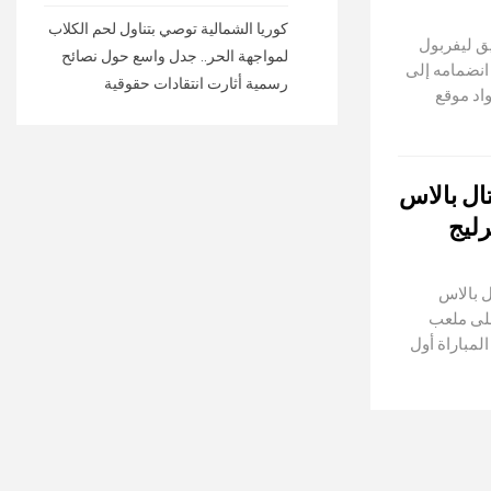
كوريا الشمالية توصي بتناول لحم الكلاب
ق ليفربول
لمواجهة الحر.. جدل واسع حول نصائح
انضمامه إلى
رسمية أثارت انتقادات حقوقية
اد موقع
ال بالاس
ليج
 بالاس
على ملعب
هدت المباراة أول