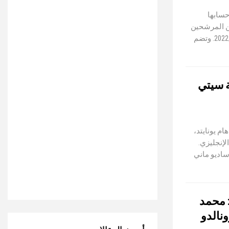
حسابها
ين المرشحين
لحصد جائزة أفضل لاعب في الدوري الإنجليزي موسم 2022/2021. وتضم
ة سيتي
 يونايتد،
لإنجليزي.
يق السنغالي ساديو ماني
: محمد
نالدو