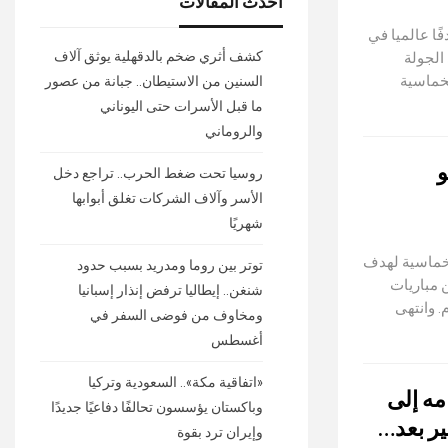
أحدث المقالات
ا عالميا في
كشف أثري ضخم بالدقهلية يوثق آلاف
الجولة
بخماسية
السنين من الاستيطان.. جبانة من عصور
ما قبل الأسرات حتى اليوناني
والروماني
و
روسيا تحت ضغط الحرب.. تراجع دخل
الأسر وآلاف الشركات تغلق أبوابها
شهريًا
بخماسية لهدف
توتر بين روما ومدريد بسبب حدود
ن مباريات
شنغن.. إيطاليا ترفض إنذار إسبانيا
. وانتهى
ومخاوف من فوضى السفر في
أغسطس
«اتفاقية مكة».. السعودية وتركيا
مه إلى
وباكستان يؤسسون تحالفًا دفاعيًا جديدًا
ر بعد…
وإيران ترد بقوة