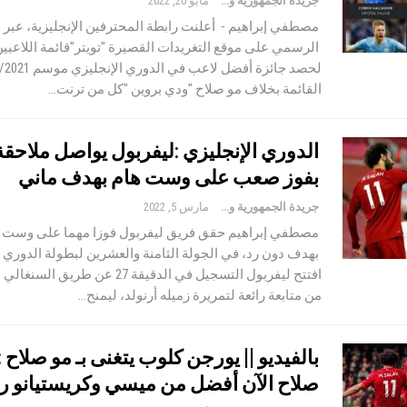
جريدة الجمهورية والعالم
مايو 20, 2022
مصطفي إبراهيم - أعلنت رابطة المحترفين الإنجليزية، عبر 
الرسمي على موقع التغريدات القصيرة "تويتر"قائمة اللاعب
القائمة بخلاف مو صلاح "ودي بروين "كل من ترنت…
الدوري الإنجليزي :ليفربول يواصل ملاحق
بفوز صعب على وست هام بهدف ماني
جريدة الجمهورية والعالم
مارس 5, 2022
مصطفي إبراهيم حقق فريق ليفربول فوزا مهما على وست هام
بهدف دون رد، في الجولة الثامنة والعشرين لبطولة الدوري ا
افتتح ليفربول التسجيل في الدقيقة 27 عن طر
من متابعة رائعة لتمريرة زميله أرنولد، ليمنح…
بالفيديو || يورجن كلوب يتغنى بـ مو صلاح 
صلاح الآن أفضل من ميسي وكريستيانو رو