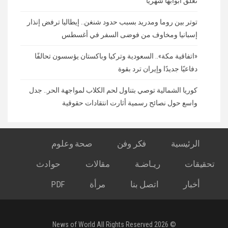
تغلق أبوابها شهريًا
توتر بين روما ومدريد بسبب حدود شنغن.. إيطاليا ترفض إنذار
إسبانيا ومخاوف من فوضى السفر في أغسطس
«اتفاقية مكة».. السعودية وتركيا وباكستان يؤسسون تحالفًا
دفاعيًا جديدًا وإيران ترد بقوة
كوريا الشمالية توصي بتناول لحم الكلاب لمواجهة الحر.. جدل
واسع حول نصائح رسمية أثارت انتقادات حقوقية
الرئيسية
فكر وفن
صحة وعلوم
تحقيقات
ريـاضـة
مقالات
حوادث
أخبار
اتصل بنا
مرأة
PDF
© 2026 News of World All Rights Reserved