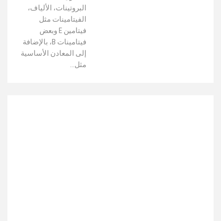
البروتينات، الألياف،
الفيتامينات مثل
فيتامين E وبعض
فيتامينات B، بالإضافة
إلى المعادن الأساسية
مثل…