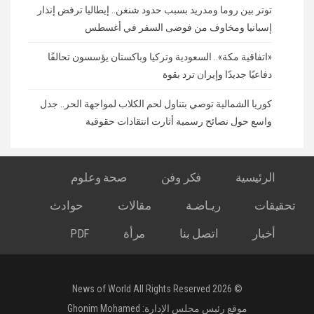
توتر بين روما ومدريد بسبب حدود شنغن.. إيطاليا ترفض إنذار
إسبانيا ومخاوف من فوضى السفر في أغسطس
«اتفاقية مكة».. السعودية وتركيا وباكستان يؤسسون تحالفًا
دفاعيًا جديدًا وإيران ترد بقوة
كوريا الشمالية توصي بتناول لحم الكلاب لمواجهة الحر.. جدل
واسع حول نصائح رسمية أثارت انتقادات حقوقية
الرئيسية
فكر وفن
صحة وعلوم
تحقيقات
ريـاضـة
مقالات
حوادث
أخبار
اتصل بنا
مرأة
PDF
© 2026 News of World All Rights Reserved
موقع رئيس مجلس الإدارة:
Ghonim Mohamed