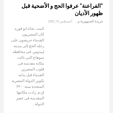
“الفراعنة” عرفوا الحج و الأضحية قبل
ظهور الأديان
جريدة الجمهورية والعالم
أغسطس 10, 2020
كتبت نجاه ابو قوره.
كان المصريون
القدماء حريصون على
رحله الحج إلى مدينه
إبيدوس فى محافظه
سوهاج التى نالت
مكانه مقدسه فى
قلوب المصرين
القدماء قبل بدايه
تكوين الدولة المصرية
المتحدة سنه٣٢٠٠
ق،م. زادت مكانتها
المقدسة فى عصر
الدولة…