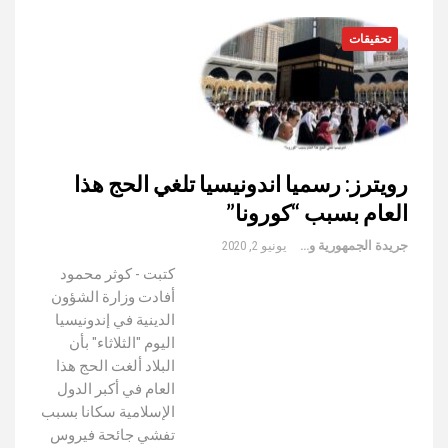
تحقيقات
رويترز: رسميا اندونيسيا تلغي الحج هذا
العام بسبب “كورونا”
جريدة الجمهورية والعالم
يونيو 2, 2020
كتبت - كوثر محمود
أفادت وزارة الشؤون
الدينية في إندونيسيا
اليوم "الثلاثاء" بأن
البلاد ألغت الحج هذا
العام في أكبر الدول
الإسلامية سكانا بسبب
تفشي جائحة فيروس