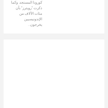
كورونا المستجد. وكما
ذكرت "رويترز" بأن
مئات الآلاف من
الإندونيسيين
يخرجون…