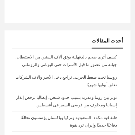
أحدث المقالات
كشف أثري ضخم بالدقهلية يوثق آلاف السنين من الاستيطان..
جبانة من عصور ما قبل الأسرات حتى اليوناني والروماني
روسيا تحت ضغط الحرب.. تراجع دخل الأسر وآلاف الشركات
تغلق أبوابها شهريًا
توتر بين روما ومدريد بسبب حدود شنغن.. إيطاليا ترفض إنذار
إسبانيا ومخاوف من فوضى السفر في أغسطس
«اتفاقية مكة».. السعودية وتركيا وباكستان يؤسسون تحالفًا
دفاعيًا جديدًا وإيران ترد بقوة