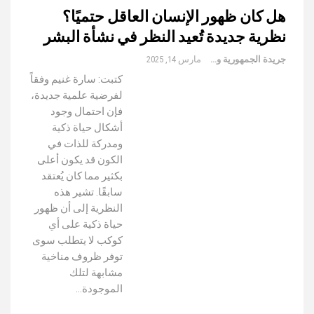
هل كان ظهور الإنسان العاقل حتميًا؟
نظرية جديدة تُعيد النظر في نشأة البشر
جريدة الجمهورية والعالم
مارس 14, 2025
كتبت: سارة غنيم وفقاً
لفرضية علمية جديدة،
فإن احتمال وجود
أشكال حياة ذكية
ومدركة للذات في
الكون قد يكون أعلى
بكثير مما كان يُعتقد
سابقًا. تشير هذه
النظرية إلى أن ظهور
حياة ذكية على أي
كوكب لا يتطلب سوى
توفر ظروف مناخية
مشابهة لتلك
الموجودة…