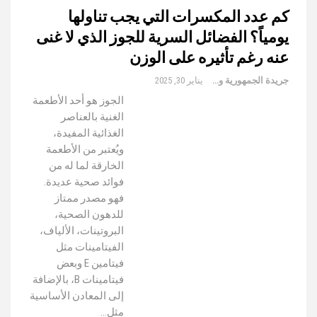
كم عدد المكسرات التي يجب تناولها
يومياً؟ الفضائل السرية للجوز الذي لا غنى
عنه رغم تأثيره على الوزن
جريدة الجمهورية والعالم
يناير 30, 2025
الجوز هو أحد الأطعمة
الغنية بالعناصر
الغذائية المفيدة،
ويُعتبر من الأطعمة
الخارقة لما له من
فوائد صحية عديدة.
فهو مصدر ممتاز
للدهون الصحية،
البروتينات، الألياف،
الفيتامينات مثل
فيتامين E وبعض
فيتامينات B، بالإضافة
إلى المعادن الأساسية
مثل…