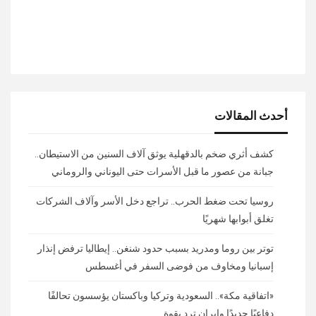
أحدث المقالات
كشف أثري ضخم بالدقهلية يوثق آلاف السنين من الاستيطان..
جبانة من عصور ما قبل الأسرات حتى اليوناني والروماني
روسيا تحت ضغط الحرب.. تراجع دخل الأسر وآلاف الشركات
تغلق أبوابها شهريًا
توتر بين روما ومدريد بسبب حدود شنغن.. إيطاليا ترفض إنذار
إسبانيا ومخاوف من فوضى السفر في أغسطس
«اتفاقية مكة».. السعودية وتركيا وباكستان يؤسسون تحالفًا
دفاعيًا جديدًا وإيران ترد بقوة