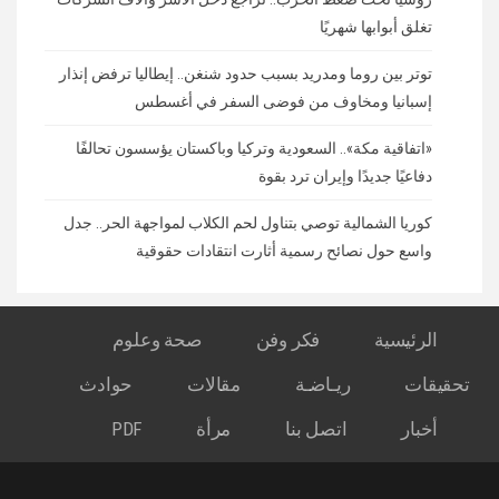
تغلق أبوابها شهريًا
توتر بين روما ومدريد بسبب حدود شنغن.. إيطاليا ترفض إنذار
إسبانيا ومخاوف من فوضى السفر في أغسطس
«اتفاقية مكة».. السعودية وتركيا وباكستان يؤسسون تحالفًا
دفاعيًا جديدًا وإيران ترد بقوة
كوريا الشمالية توصي بتناول لحم الكلاب لمواجهة الحر.. جدل
واسع حول نصائح رسمية أثارت انتقادات حقوقية
الرئيسية
فكر وفن
صحة وعلوم
تحقيقات
ريـاضـة
مقالات
حوادث
أخبار
اتصل بنا
مرأة
PDF