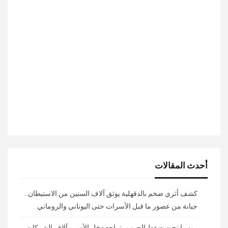
أحدث المقالات
كشف أثري ضخم بالدقهلية يوثق آلاف السنين من الاستيطان..
جبانة من عصور ما قبل الأسرات حتى اليوناني والروماني
روسيا تحت ضغط الحرب.. تراجع دخل الأسر وآلاف الشركات