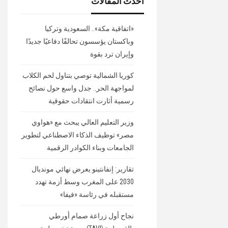
أحدث المقالات
«اتفاقية مكة».. السعودية وتركيا
وباكستان يؤسسون تحالفًا دفاعيًا جديدًا
وإيران ترد بقوة
كوريا الشمالية توصي بتناول لحم الكلاب
لمواجهة الحر.. جدل واسع حول نصائح
رسمية أثارت انتقادات حقوقية
وزير التعليم العالي يبحث مع «هواوي
مصر» توظيف الذكاء الاصطناعي لتطوير
الجامعات وبناء الكوادر الرقمية
تقارير: إنفانتينو يعرض نهائي مونديال
2030 على المغرب وسط أزمة تهدد
مستقبله في رئاسة «فيفا»
نجاح أول زراعة صمام أورطي