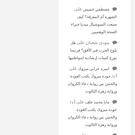
على
مصطفي خميس
الشهرة أم المعرفة؟ كيف
صنعت السوشيال ميديا خبراء
الصحة الوهميين
مودى شعبان
على
هل
تلوح الحرب في الأفق؟ فرنسا
توزع كتيبات إرشادية لمواطنيها
على
اميره عرابي مبروك
أ.د/ جودة مبروك يكتب:العودة
والحنين بين رواية دعاء الكروان
ورواية زهرة الثالوث
على
مايا محمد خلف
أ.د/
جودة مبروك يكتب:العودة
والحنين بين رواية دعاء الكروان
ورواية زهرة الثالوث