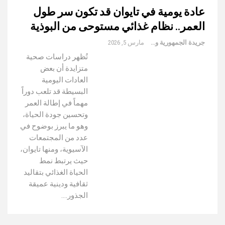
عادة يومية في تايوان قد تكون سر طول
العمر.. نظام غذائي مستوحى من البوذية
جريدة الجمهورية والعالم
مارس 5, 2026
تُظهر دراسات صحية
متزايدة أن بعض
العادات اليومية
البسيطة قد تلعب دوراً
مهماً في إطالة العمر
وتحسين جودة الحياة،
وهو ما يبرز بوضوح في
عدد من المجتمعات
الآسيوية، ومنها تايوان،
حيث يرتبط نمط
الحياة الغذائي بتقاليد
ثقافية ودينية عميقة
الجذور.…