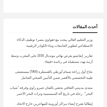
أحدث المقالات
وزير التعليم العالي يبحث مع «هواوي مصر» توظيف الذكاء
الاصطناعي لتطوير الجامعات وبناء الكوادر الرقمية
تقارير: إنفانتينو يعرض نهائي مونديال 2030 على المغرب وسط
أزمة تهدد مستقبله في رئاسة «فيفا»
نجاح أول زراعة صمام أورطي بالقسطرة (TAVI) بمستشفى
طيبة التخصصي بالأقصر ضمن التأمين الصحي الشامل
منتدى مدينتي الثقافي يحتفي بالفنان عمرو راوي وفرقة “شباب
البحر”.. رحلة في تاريخ آلة السمسمية وتراث البحر الأحمر
إيطاليا تقترح إنشاء مراكز أوروبية للمهاجرين خارج الاتحاد..