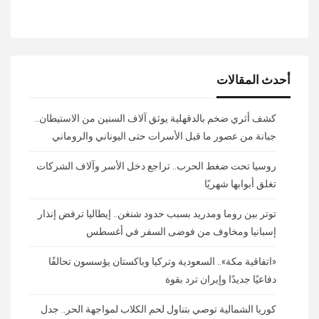
أحدث المقالات
كشف أثري ضخم بالدقهلية يوثق آلاف السنين من الاستيطان..
جبانة من عصور ما قبل الأسرات حتى اليوناني والروماني
روسيا تحت ضغط الحرب.. تراجع دخل الأسر وآلاف الشركات
تغلق أبوابها شهريًا
توتر بين روما ومدريد بسبب حدود شنغن.. إيطاليا ترفض إنذار
إسبانيا ومخاوف من فوضى السفر في أغسطس
«اتفاقية مكة».. السعودية وتركيا وباكستان يؤسسون تحالفًا
دفاعيًا جديدًا وإيران ترد بقوة
كوريا الشمالية توصي بتناول لحم الكلاب لمواجهة الحر.. جدل