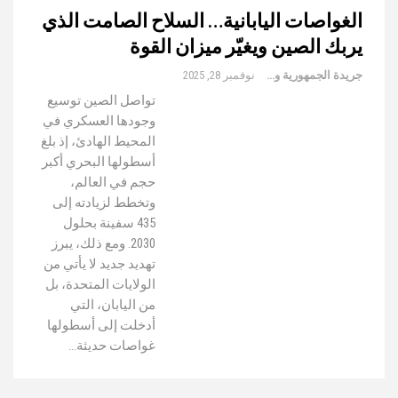
الغواصات اليابانية… السلاح الصامت الذي
يربك الصين ويغيّر ميزان القوة
جريدة الجمهورية والعالم
نوفمبر 28, 2025
تواصل الصين توسيع
وجودها العسكري في
المحيط الهادئ، إذ بلغ
أسطولها البحري أكبر
حجم في العالم،
وتخطط لزيادته إلى
435 سفينة بحلول
2030. ومع ذلك، يبرز
تهديد جديد لا يأتي من
الولايات المتحدة، بل
من اليابان، التي
أدخلت إلى أسطولها
غواصات حديثة…